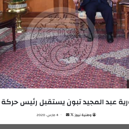
ة عبد المجيد تبون يستقبل رئيس حركة ا
وطنية نيوز
ت
أ
4 مارس، 2020
ا
ر
ب
س