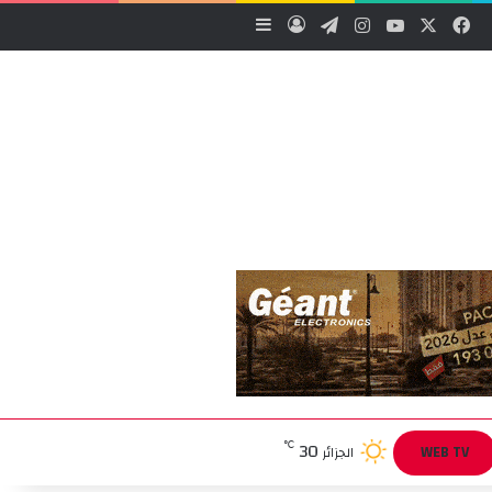
‫X
فيسبوك
‫YouTube
انستقرام
تيلقرام
تسجيل الدخول
إضافة عمود جانبي
30
℃
WEB TV
الجزائر