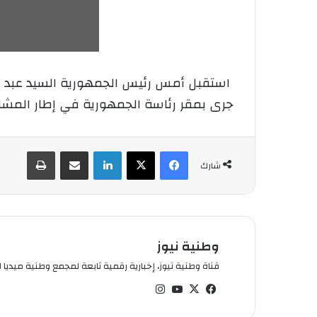
استقبل أمس رئيس الجمهورية السيد عبد المجي
جرى بمقر رئاسة الجمهورية في إطار المشاور
فيسبوك
‫X
لينكدإن
شارك عبر الإيميل
طباعة
شارك
وطنية نيوز
قناة وطنية نيوز، إخبارية رقمية تابعة لمجمع وطنية ميديا ال
في
‫X
‫You
انس
سب
Tub
تقر