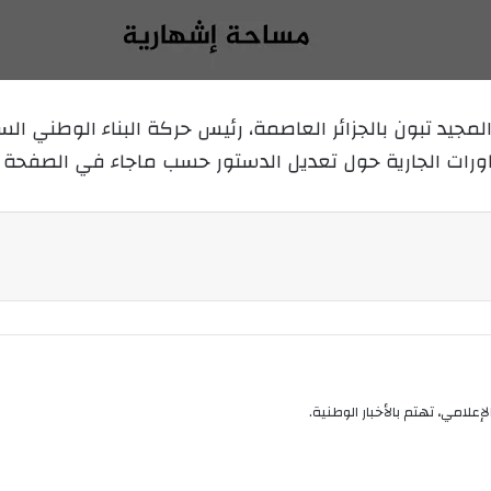
ع
ل
ع
ب
ل
ر
ى
ي
د تبون بالجزائر العاصمة، رئيس حركة البناء الوطني السيد:
X
د
ات الجارية حول تعديل الدستور حسب ماجاء في الصفحة الرسم
ا
إ
ل
ك
ت
ر
و
ن
ي
ا
إعلامي، تهتم بالأخبار الوطنية.