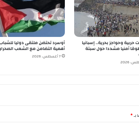
ل
إ
ن
ت
ا
ج
حربية وحواجز بحرية.. إسبانيا
أوسرد تحتضن ملتقى دوليا للشباب
ل
قا أمنيا مشددا حول سبتة
أهمية التضامن مع الشعب الصحرا
ق
ا
7 أغسطس، 2026
ح
ض
د
ف
ي
ر
و
س
ك
 بـ
*
و
ر
و