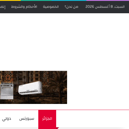
السبت, 8 أغسطس 2026
من نحن؟
الخصوصية
الأحكام والشروط
إنضم
الجزائر
سبورتس
دولي