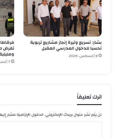
ط
ي
ن
ة
ي
ع
بشار: تسريع وتيرة إنجاز مشاريع تربوية
فرقاطات 
ق
تحسبا للدخول المدرسي المقبل
تفرض طو
د
ومليلية
ج
8 أغسطس، 2026
7 أغسطس، 2026
ل
س
ة
ح
و
ل
اترك تعليقاً
م
ق
و
لن يتم نشر عنوان بريدك الإلكتروني.
الحقول الإلزامية مشار إليها
م
ا
ا
ت
ل