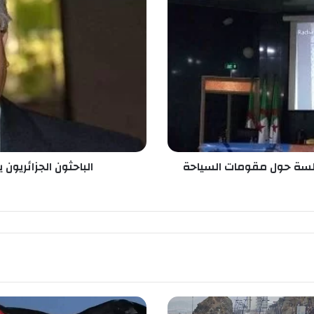
ب
ا
ح
ث
و
ن
ا
ل
ج
ز
ا
لسة حول مقومات السياحة
الباحثون الجزائريون
ئ
ر
ي
و
ن
ي
س
ع
و
ن