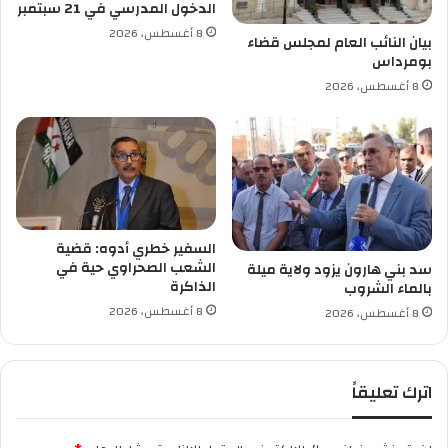
الدخول المدرسي في 21 سبتمبر
ي
ب
8 أغسطس، 2026
و
ل
بيان النائب العام لمجلس قضاء
بومرداس
ف
و
ا
م
8 أغسطس، 2026
ق
ا
س
س
ط
ي
ي
ف
السفير خطري أدوه: قضية
الشعب الصحراوي حية في
سد بني هارون يزود ولاية ميلة
الذاكرة
بالماء الشروب
8 أغسطس، 2026
8 أغسطس، 2026
اترك تعليقاً