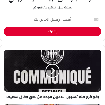
وطنية نيوز... الواقع من المواقع
أ
ك
ت
ب
ا
ل
إ
ي
ر
م
ف
ي
ع
ل
ق
ا
ر
ل
ا
خ
ر
ا
م
ص
ن
ب
رفع قرار منع تسجيل اللاعبين الجدد عن نادي وفاق سطيف
ع
ك
ت