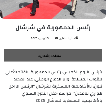
رئيس الجمهورية في شرشال
صفية مختاري
أ
10 يوليو، 2025
ر
س
ل
ب
ر
يترأس، اليوم الخميس، رئيس الجمهورية، القائد الأعلى
ي
للقوات المسلحة، وزير الدفاع الوطني، عبد المجيد
د
ا
تبون، بالأكاديمية العسكرية لشرشال “الرئيس الراحل
إ
هواري بومدين”، مراسم حفل التخرج السنوي
ل
بالأكاديمية العسكرية لشرشال 2025.
ك