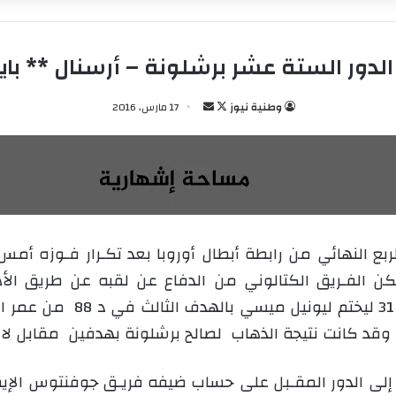
ب الدور الستة عشر برشلونة – أرسنال ** ب
وطنية نيوز
ت
أ
17 مارس، 2016
ا
ر
ب
س
ع
ل
ع
ب
ل
ر
ى
ي
لربع النهائي من رابطة أبطال أوروبا بعد تكـرار فـوزه أ
X
د
حد و تمكن الفـريق الكتالوني من الدفاع عن لقبه عن طريق ا
ا
إ
داسيلفـا في د 18 ولـويس سـو
ل
ك
ت
ل إلى الدور المقـبل على حساب ضيفه فريـق جوفنتوس الإ
ر