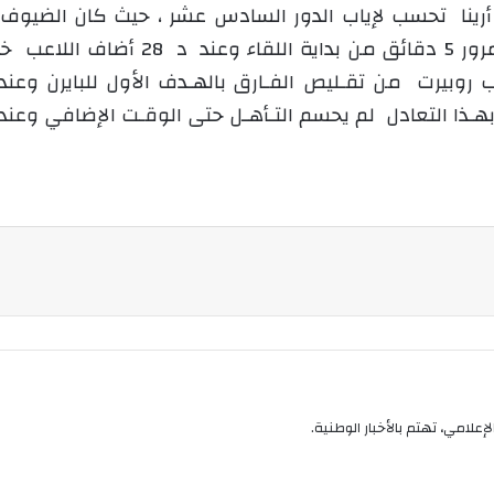
و
 أرينا تحسب لإياب الدور السادس عشر ، حيث كان الضيوف
ن
بوجا من تسجيل الهدف الأول لفريقه بعد
ي
ا
 وبهـذا التعادل لم يحسم التـأهـل حتى الوقـت الإضافي وعند د 8
إعلامي، تهتم بالأخبار الوطنية.