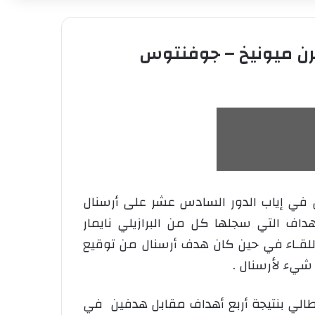
ايرن ميونيخ – جوفنتوس
مس في إياب الدور السادس عشر على أرسنال
لأهداف التي سجلها كل من البرازيلي نايمار
اريـز عـند د 31 ليختم ليونيل ميسي بالهدف الثالث في د 88 من عمر اللقـاء في حين كان هدف أرسنال من توقيع
يطالي بنتيجة أربع أهداف مقابل هدفين في