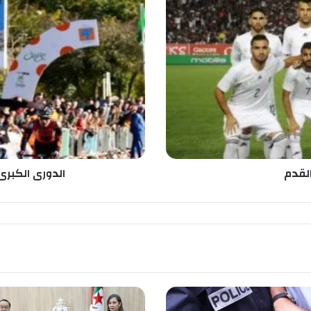
ل
د
و
ر
ى
ا
ل
ك
ب
ر
ى
ل
القدم
الدورى الكبر
س
ب
ا
ق
ا
ل
د
ر
ا