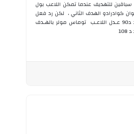
 سباقين للتهديف عندما تمكن اللاعب بول
 مرور 5 دقائق من بداية اللقاء وعند د 28 أضاف اللاعب خوان كوادرادو الهدف الثاني ، لكن رد فعل
أصاب الأرض انتظر حتى د 73 أين قام اللاعب روبيرت من تقـليص الفـارق بالهـدف الأول للبايرن وعند د90 عـدل اللاعـب توماس مولر بالهـدف
10