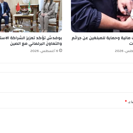
ج
ا
ت
م
ر
ح
 مالية وحماية للمبلغين عن جرائم
بوفدش تؤكد تعزيز الشراكة الاستر
ل
ت
والتعاون البرلماني مع الصين
ة
س
6 أغسطس، 2026
ط
ي
ف
 بـ
*