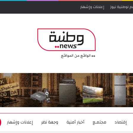
م لوطنية نيوز
إعلانات وإشهار
إقتصاد
مجتمـع
أخبار أمنية
وجهة نظر
إعلانات وإشهار