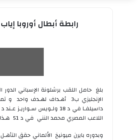
رابطة أبطال أوروبا إيا
بلغ حامل اللقب برشلونة الإسباني الدور ا
الإنجليزي ب3 أهـداف لهـدف وا
اللاعب المصري محمد النني في د 51 هـذا وقد كانت نتيجة الذهاب لصالح برشلونة بهدفين مقابل لا شيء لأرسنال .
وبدوره بايرن ميونيخ الألماني حقق التأهـ