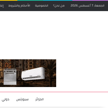
الجمعة, 7 أغسطس 2026
من نحن؟
الخصوصية
الأحكام والشروط
إنض
الجزائر
سبورتس
دولي