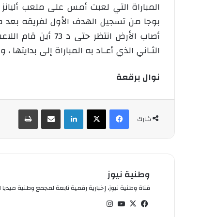
المباراة التي لعبت أمس على ملعب أليانز
الثـاني الذي أعـاد به المباراة إلى بدايتها ،
نوال برقعة
فيسبوك
‫X
لينكدإن
شارك عبر الإيميل
طباعة
شارك
وطنية نيوز
قناة وطنية نيوز، إخبارية رقمية تابعة لمجمع وطنية ميديا ال
في
‫X
‫You
انس
سب
Tub
تقر