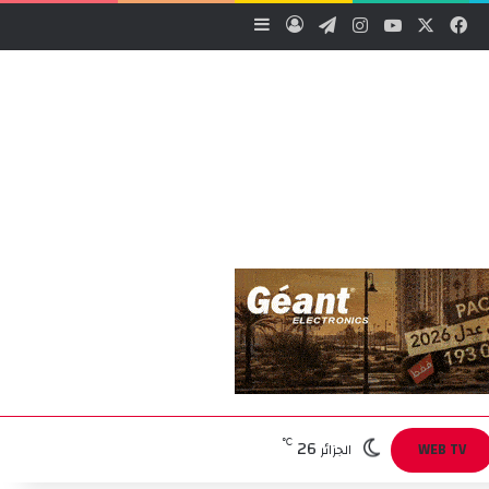
‫X
فيسبوك
‫YouTube
انستقرام
تيلقرام
تسجيل الدخول
إضافة عمود جانبي
26
℃
WEB TV
الجزائر