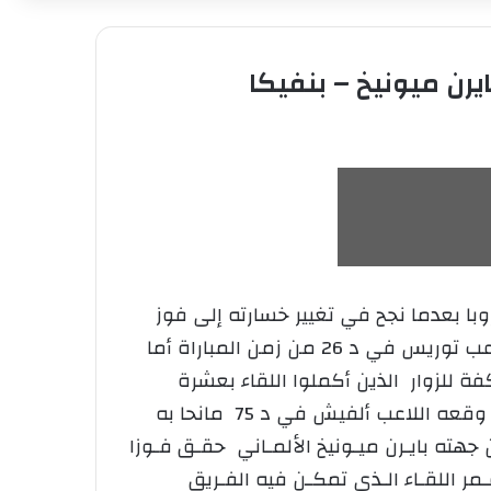
ايرن ميونيخ – بنفيكا
با بعدما نجح في تغيير خسارته إلى فوز
ثمين على ضيفه أتليتيكو مدريد بنتيجة هدفين لواحد حيث كان الضيوف سباقين للتهديف عن طريق اللاعب توريس في د 26 من زمن المباراة أما
ة للزوار الذين أكملوا اللقاء بعشرة
لاعبين بعد طرد مسجل هـدفهم توريس ، حيث سجل سواريز الهدف الأول عند د 64 أما الهدف الثاني وقعه اللاعب ألفيش في د 75 مانحا به
جهته بايـرن ميـونيخ الألمـاني حقـق فـوزا
ـيـكا البرتغالي بهدف دون رد من توقيع اللاعب الشيلي أرتورو فيـدال في د 2 من عـمر اللقـاء الـذي تمكـن فيه الفـريق