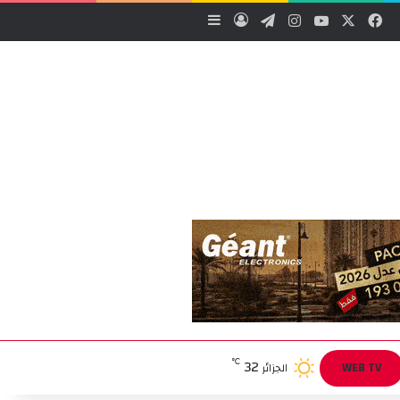
‫X
فيسبوك
‫YouTube
انستقرام
تيلقرام
تسجيل الدخول
إضافة عمود جانبي
32
℃
WEB TV
الجزائر