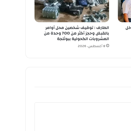
خل
الطارف : توقيف شخصين محل أوامر
بالقبض وحجز أكثر من 700 وحدة من
المشروبات الكحولية ببوثلجة
8 أغسطس، 2026