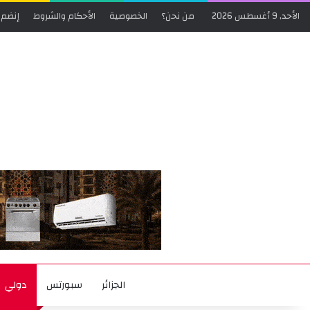
الأحد, 9 أغسطس 2026
من نحن؟
الخصوصية
الأحكام والشروط
إنضم 
الجزائر
سبورتس
دولي