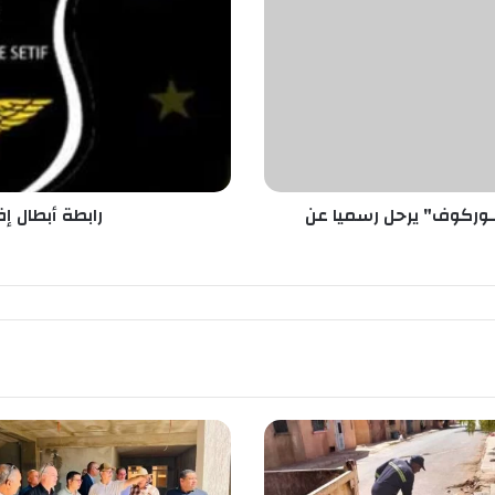
ة
أ
ب
ط
ا
ل
إ
ف
ر
غـوركوف" يرحل رسميا عن
رابطة أبطال إف
ي
ق
ي
ا
ذ
ه
ا
ب
ا
ل
د
و