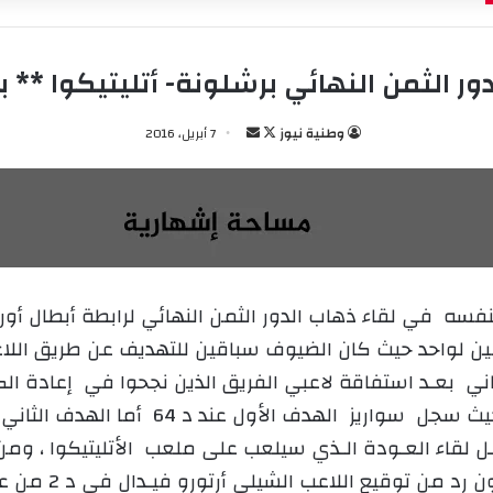
دور الثمن النهائي برشلونة- أتليتيكوا ** ب
وطنية نيوز
ت
أ
7 أبريل، 2016
ا
ر
ب
س
ع
ل
ع
ب
ل
ر
ى
ي
نفسه في لقاء ذهاب الدور الثمن النهائي لرابطة أبطال أورو
X
د
ا
إ
ني بعـد استفاقة لاعبي الفريق الذين نجحوا في إعادة الكف
ل
ك
ـل لقاء العـودة الـذي سيلعب على ملعب الأتليتيكوا ، ومن 
ت
ثمينا على ضيفه بنف
ر