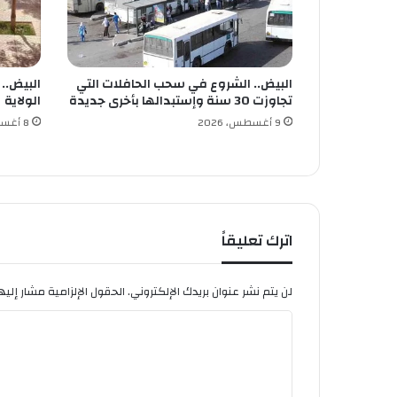
ك
ر
ي
س
البيض.. الشروع في سحب الحافلات التي
البيض..
ت
تجاوزت 30 سنة وإستبدالها بأخرى جديدة
الولاية
ي
ـ
9 أغسطس، 2026
8 أغسطس، 2026
ا
ن
غ
ـ
و
ر
اترك تعليقاً
ك
و
ف
لن يتم نشر عنوان بريدك الإلكتروني.
الحقول الإلزامية مشار إليها
"
ا
ي
ر
ل
ح
ت
ل