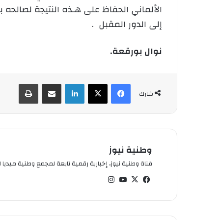
الألماني الحفاظ على هـذه النتيجة لصالحه 
إلى الدور المقبل .
نوال بورقعة.
فيسبوك
‫X
لينكدإن
شارك عبر الإيميل
طباعة
شارك
وطنية نيوز
قناة وطنية نيوز، إخبارية رقمية تابعة لمجمع وطنية ميديا ال
في
‫X
‫You
انس
سب
Tub
تقر
وك
e
ام