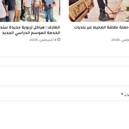
ر
ا
ل
ث
 حملة نظافة المحيط عبر بلديات
الطارف : هياكل تربوية جديدة ستد
م
الخدمة الموسم الدراسي الجديد
ن
ا
8 أغسطس، 2026
ل
ن
ه
ا
ئ
ي
 بـ
*