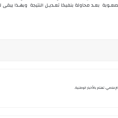
و
بصعـوبة بعـد محاولة بنفيكا تعـديـل النتيجة وبهـذا يبقى
ن
ي
ا
إعلامي، تهتم بالأخبار الوطنية.