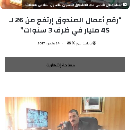
السيد جمال قبايلي مدير الصندوق الجهوي للتعاون الفلاحي بسطيف
“رقم أعمال الصندوق إرتفع من 26 لـ
45 مليار في ظرف 3 سنوات”
وطنية نيوز
ت
أ
14 مارس، 2017
ا
ر
ب
س
ع
ل
ع
ب
ل
ر
ى
ي
X
د
ا
إ
ل
ك
ت