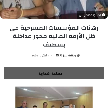
الدكتور محمد زتيلي
رهانات المؤسسات المسرحية في
ظل الأزمة المالية محور مداخلة
بسطيف
وطنية نيوز
ت
أ
4 أكتوبر، 2016
ا
ر
ب
س
ع
ل
ع
ب
ل
ر
ى
ي
X
د
ا
إ