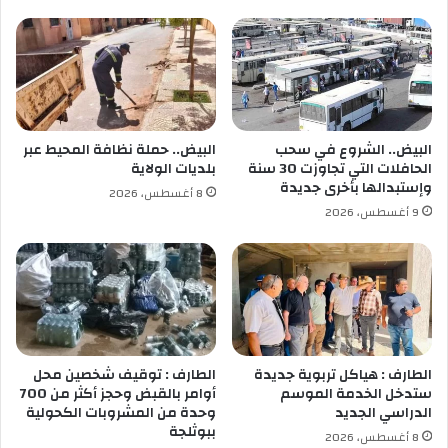
إنسان دون مسرح ولا كتاب ولافن.
ن
ن
ج
و
ا
ا
ح
ل
ي
ل
و
البيض.. الشروع في سحب
البيض.. حملة نظافة المحيط عبر
ل
الحافلات التي تجاوزت 30 سنة
بلديات الولاية
ا
وإستبدالها بأخرى جديدة
8 أغسطس، 2026
ي
9 أغسطس، 2026
ة
س
ط
ي
ف
الطارف : هياكل تربوية جديدة
الطارف : توقيف شخصين محل
ستدخل الخدمة الموسم
أوامر بالقبض وحجز أكثر من 700
الدراسي الجديد
وحدة من المشروبات الكحولية
ببوثلجة
8 أغسطس، 2026