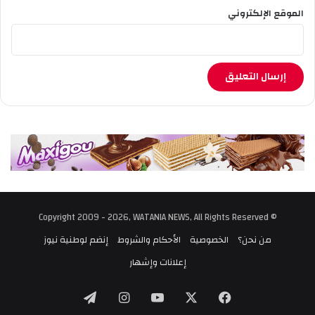
الموقع الإلكتروني
© Copyright 2009 - 2026, WATANIA NEWS, All Rights Reserved
من نحن؟
الخصوصية
الأحكام والشروط
إنضم لوطنية نيوز
إعلانات وإشهار
‫X
فيسبوك
‫YouTube
انستقرام
تيلقرام