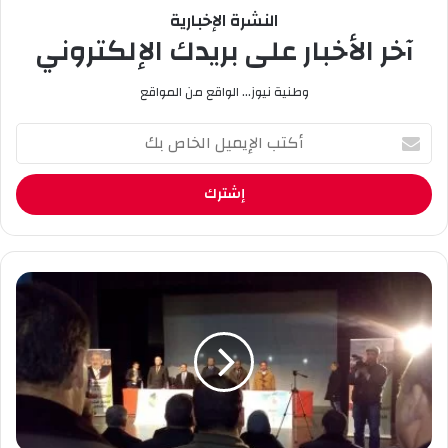
النشرة الإخبارية
آخر الأخبار على بريدك الإلكتروني
وطنية نيوز... الواقع من المواقع
أ
ك
ت
ب
ا
ل
إ
ي
ا
م
ل
ي
ت
ل
ع
ا
د
ل
ي
خ
ل
ا
ا