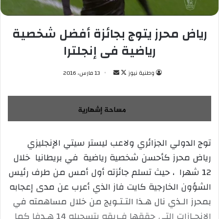
رياض محرز يتوج بجائزة أفضل شخصية
رياضية فى إنجلترا
وطنية نيوز
ت
أ
13 مارس، 2016
ا
ر
ب
س
ع
ل
ع
ب
ل
ر
توج الدولي الجزائري ولاعب ليستر سيتي الإنجليزي
ى
ي
رياض محرز كأحسن شخصية رياضية في بريطانيا خلال
X
د
ا
12 شهرا ، حيث تسلم جائزته أول أمس من طرف رئيس
إ
الشؤون الخارجية كايت فاز الذي أعرب عن مدى إعجابه
ل
بمحرز الـذي نال هـذا التـتـويج من خلال مساهمته في
ك
الإنجـازات التي حققها فـريقه بتسجيله 14 هـدفا كما
ت