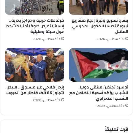
ا
ع
ش
ر
بشار: تسريع وتيرة إنجاز مشاريع
فرقاطات حربية وحواجز بحرية..
تربوية تحسبا للدخول المدرسي
إسبانيا تفرض طوقا أمنيا مشددا
المقبل
حول سبتة ومليلية
8 أغسطس، 2026
7 أغسطس، 2026
أوسرد تحتضن ملتقى دوليا
إنجاز فلاحي غير مسبوق.. البيض
للشباب يؤكد أهمية التضامن مع
تتجاوز 86 ألف قنطار من الحبوب
الشعب الصحراوي
7 أغسطس، 2026
7 أغسطس، 2026
اترك تعليقاً