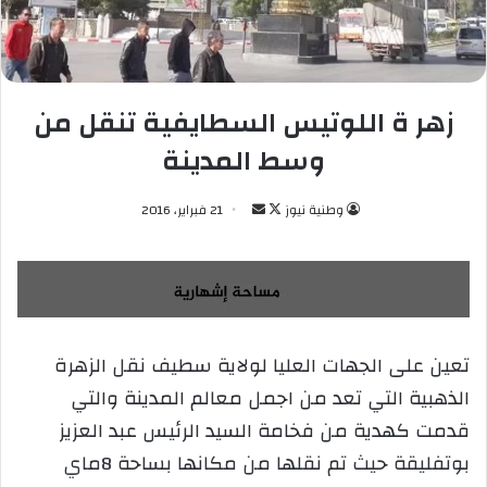
زهر ة اللوتيس السطايفية تنقل من
وسط المدينة
وطنية نيوز
ت
أ
21 فبراير، 2016
ا
ر
ب
س
ع
ل
ع
ب
ل
ر
تعين على الجهات العليا لولاية سطيف نقل الزهرة
ى
ي
الذهبية التي تعد من اجمل معالم المدينة والتي
X
د
ا
قدمت كهدية من فخامة السيد الرئيس عبد العزيز
إ
بوتفليقة حيث تم نقلها من مكانها بساحة 8ماي
ل