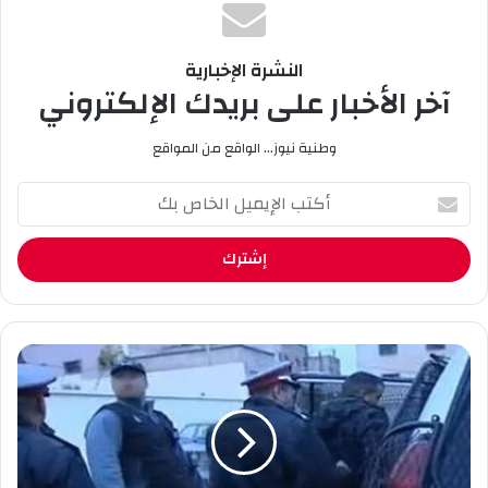
النشرة الإخبارية
آخر الأخبار على بريدك الإلكتروني
وطنية نيوز... الواقع من المواقع
أ
ك
ت
ب
ا
ل
إ
ي
ا
م
ل
ي
ا
ل
ط
ا
ا
ل
ح