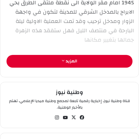
1945 امام مقر الولاية الى نقطة ملتقى الطرق بحي
ك
الابراج بالمدخل الشرقي للمدينة لتكون في واجهة
ت
ر
الزوار ومدخل ترحيب وقد تمت العملية الاولية ليلة
و
البارحة في منتصف الليل فهل ستفقد هذه الزهرة
ن
جمالها بتغيير مكانها
ي
ا
ايمان خلفة
المزيد
وطنية نيوز
قناة وطنية نيوز، إخبارية رقمية تابعة لمجمع وطنية ميديا الإعلامي، تهتم
بالأخبار الوطنية.
في
‫X
‫You
انس
سب
Tub
تقر
وك
e
ام