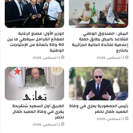
ي
ا
ن
ل
ا
د
ر
و
ن
ر
البيض : الصندوق الوطني
الوزير الأول: مصنع الرغاية
ا
ا
للتقاعد بالبيض يطلق حملة
لصفائح الفرامل سيغطي ما بين
ت
ل
إعلامية لفائدة الجالية الجزائرية
40 و50 بالمائة من الإحتياجات
ث
بالخارج
الوطنية
م
5 أغسطس، 2026
5 أغسطس، 2026
ن
ا
ل
ن
ه
ا
ئ
ي
رئيس الجمهورية يعزي في وفاة
الفريق أول السعيد شنڨريحة
العميد كمال لخضر
يعزي في وفاة العميد كمال
لخضر
5 أغسطس، 2026
5 أغسطس، 2026