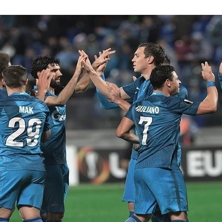
ى
ي
X
د
ا
إ
ل
ك
ت
ر
و
ن
ي
ا