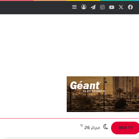
‫X
فيسبوك
‫YouTube
انستقرام
تيلقرام
تسجيل الدخول
إضافة عمود جانبي
26
℃
WEB TV
الجزائر