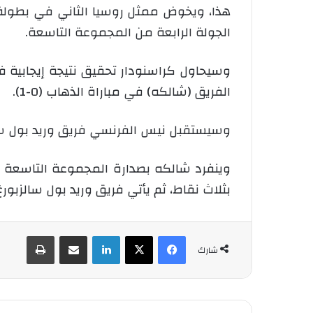
هذا، ويخوض ممثل روسيا الثاني في بطولة
الجولة الرابعة من المجموعة التاسعة.
وسيحاول كراسنودار تحقيق نتيجة إيجابية
الفريق (شالكه) في مباراة الذهاب (0-1).
وسيستقبل نيس الفرنسي فريق وريد بول س
وينفرد شالكه بصدارة المجموعة التاسعة بر
بثلاث نقاط، ثم يأتي فريق وريد بول سالزبورغ
فيسبوك
‫X
لينكدإن
شارك عبر الإيميل
طباعة
شارك