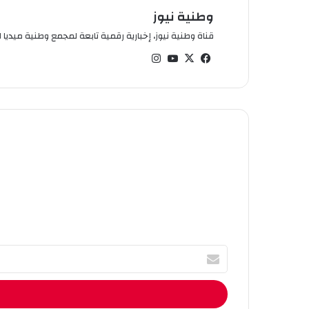
وطنية نيوز
قناة وطنية نيوز، إخبارية رقمية تابعة لمجمع وطنية ميديا ال
في
‫X
‫You
انس
سب
Tub
تقر
وك
e
ام
أ
ك
ت
ب