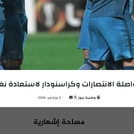
اصلة الانتصارات وكراسنودار لاستعادة نغ
وطنية نيوز
ت
أ
2 نوفمبر، 2016
ا
ر
ب
س
ع
ل
ع
ب
ل
ر