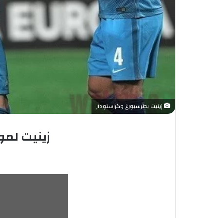
زينيت بطرسبورغ وكراسنودار
زينيت لمو