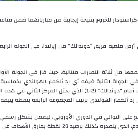
وكراسنودار للخروج بنتيجة إيجابية من مبارياتهما ضمن منا
ى أرض ملعبه فريق “دوندالك” من إيرلندا، في الجولة الرا
ها من ثلاثة انتصارات متتالية، حيث فاز في الجولة الأ
 ملعبه في الجولة الثانية ضيفه أي زد ألكمار الهولندي بخماس
انتصارا ثمينا خارج القواعد في مباراة الذهاب أمام “دوندالك” (2-1
ي زد ألكمار الهولندي ترتيب المجموعة الرابعة بنقطة يتيمة.
ع على التوالي في الدوري الأوروبي، ليضمن بشكل رسمي تأ
يد 28 نقطة بفارق الأهداف عن سبارتاك موسكو.