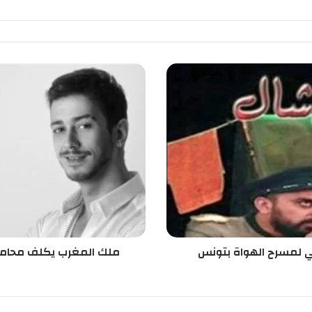
م
ل
ك
ا
ل
م
غ
ر
ب
ي
ك
ل
ف
بي لمسرح الهواة بتونس
ملك المغرب يكلف محاميه
م
ح
ا
م