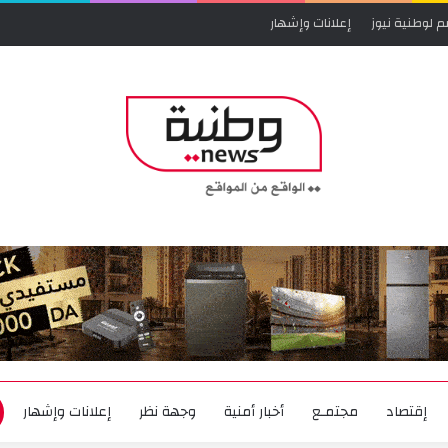
م لوطنية نيوز
إعلانات وإشهار
إقتصاد
مجتمـع
أخبار أمنية
وجهة نظر
إعلانات وإشهار