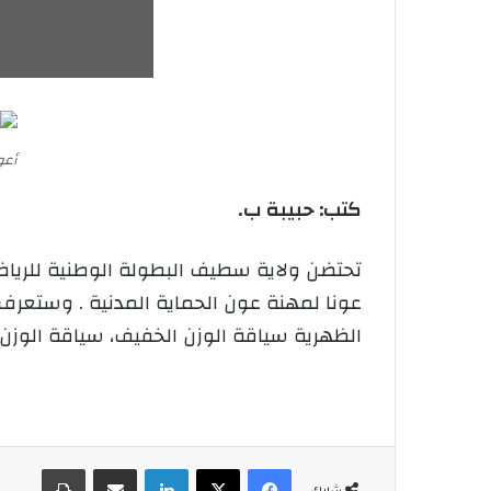
أعو
كتب: حبيبة ب.
عونا لمهنة عون الحماية المدنية . وستعر
الظهرية سياقة الوزن الخفيف، سياقة الوزن ا
فيسبوك
‫X
لينكدإن
شارك عبر الإيميل
طباعة
شارك