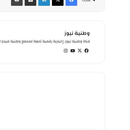
وطنية نيوز
قناة وطنية نيوز، إخبارية رقمية تابعة لمجمع وطنية ميديا ال
في
‫X
‫You
انس
سب
Tub
تقر
وك
e
ام