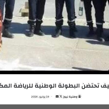
 تحتضن البطولة الوطنية للرياضة المك
وطنية نيوز
ت
أ
19 يوليو، 2016
ا
ر
ب
س