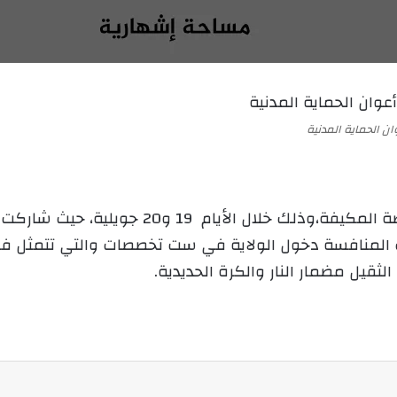
ع
ل
ع
ب
ل
ر
ى
ي
X
د
ا
ان الحماية المدنية
إ
ل
ك
ت
ر
ف المنافسة دخول الولاية في ست تخصصات والتي تتمثل في
و
لثقيل مضمار النار والكرة الحديدية.
ن
ي
ا