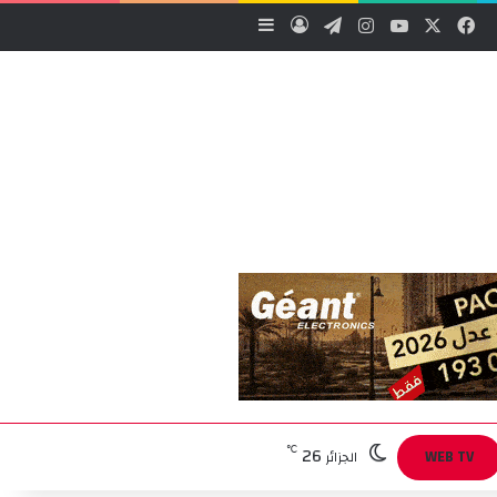
‫X
فيسبوك
‫YouTube
انستقرام
تيلقرام
تسجيل الدخول
إضافة عمود جانبي
26
℃
WEB TV
الجزائر