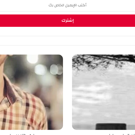
ذ
ك
ر
ي
ا
ت
ن
ا
ل
ل
م
خ
ر