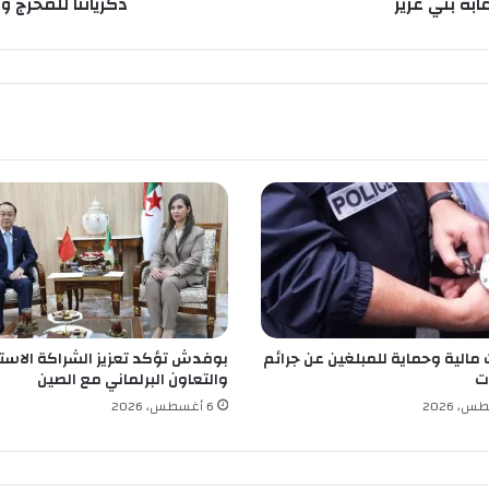
ة بني عزيز
ذكرياتنا للمخرج و
ج
و
ل
ي
د
ب
ن
ي
ح
ي
ى
ب
م
ه
ر
 مالية وحماية للمبلغين عن جرائم
بوفدش تؤكد تعزيز الشراكة الاستر
ج
ت
والتعاون البرلماني مع الصين
ا
ن
6 أغسطس، 2026
و
ه
ر