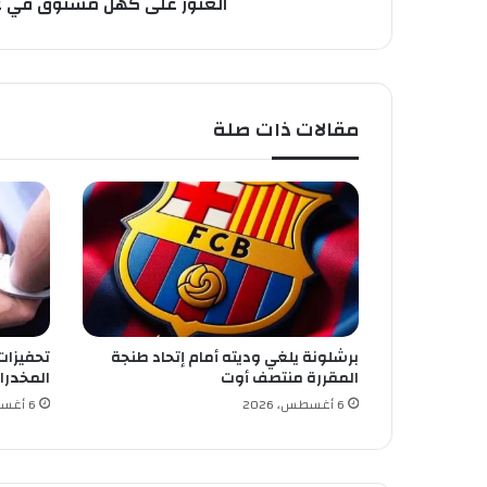
العثور على كهل مشنوق في غاب
ش
ن
و
ق
ف
مقالات ذات صلة
ي
غ
ا
ب
ة
ب
ن
ي
ع
ز
برشلونة يلغي وديته أمام إتحاد طنجة
تحفيزات
ي
المقررة منتصف أوت
المخدرا
ز
6 أغسطس، 2026
6 أغسطس، 2026