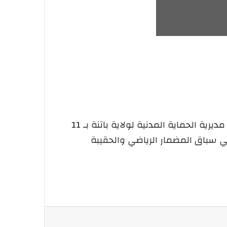
تحتضن ولاية سطيف البطولة الوطنية للرياضة المكيفة،وذلك خلال الأيام 19 و20 جويلية، حيث شاركت مديرية الحماية المدنية لولاية باتنة بـ 11
 سباق المضمار الرياضي والحقيبة