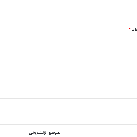
ا
ن
ا
ل
د
 بـ
*
و
ل
ي
الموقع الإلكتروني