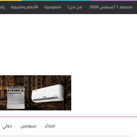
الجمعة, 7 أغسطس 2026
من نحن؟
الخصوصية
الأحكام والشروط
إنض
الجزائر
سبورتس
دولي