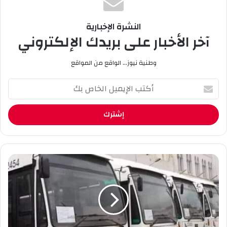
النشرة الإخبارية
آخر الأخبار على بريدك الإلكتروني
وطنية نيوز... الواقع من المواقع
أ
ك
ت
ب
ا
ل
إ
ي
ب
م
ا
ي
ت
ل
ن
ا
ة
ل
ت
خ
ت