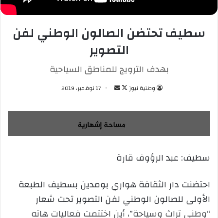
سطيف تحتضن الصالون الوطني لفن
التصوير
بهدف الترويج للمناطق السياحية
وطنية نيوز
ت
أ
17 نوفمبر، 2019
ا
ر
ب
س
ع
ل
ع
ب
ل
ر
سطيف: عبد الرؤوف قارة
ى
ي
X
د
ا
احتضنت دار الثقافة هواري بومدين بسطيف الطبعة
إ
الأولى للصالون الوطني لفن التصوير تحت شعار
ل
“وطني تراث وسياحة”، أين اختتمت فعاليات هاته
ك