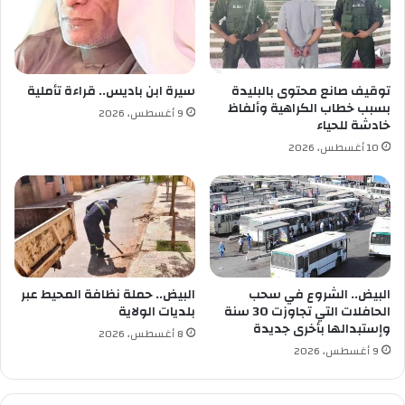
س
ع
و
د
ب
توقيف صانع محتوى بالبليدة
سيرة ابن باديس.. قراءة تأملية
و
بسبب خطاب الكراهية وألفاظ
9 أغسطس، 2026
ج
خادشة للحياء
ر
10 أغسطس، 2026
ي
و
البيض.. الشروع في سحب
البيض.. حملة نظافة المحيط عبر
الحافلات التي تجاوزت 30 سنة
بلديات الولاية
وإستبدالها بأخرى جديدة
8 أغسطس، 2026
9 أغسطس، 2026