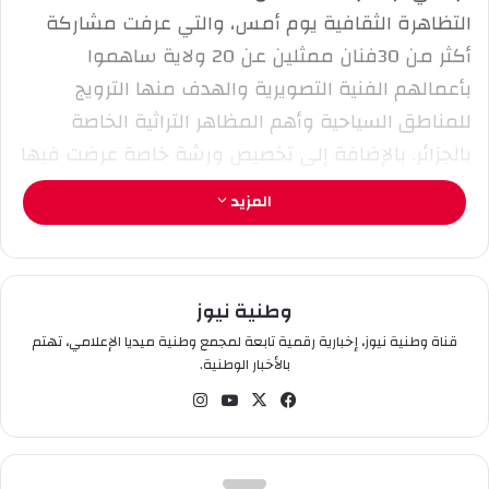
التظاهرة الثقافية يوم أمس، والتي عرفت مشاركة
ت
ر
أكثر من 30فنان ممثلين عن 20 ولاية ساهموا
و
بأعمالهم الفنية التصويرية والهدف منها الترويج
ن
للمناطق السياحية وأهم المظاهر التراثية الخاصة
ي
بالجزائر. بالإضافة إلى تخصيص ورشة خاصة عرضت فيها
ا
آلات التصوير القديمة .
المزيد
وطنية نيوز
قناة وطنية نيوز، إخبارية رقمية تابعة لمجمع وطنية ميديا الإعلامي، تهتم
بالأخبار الوطنية.
في
‫X
‫You
انس
سب
Tub
تقر
وك
e
ام