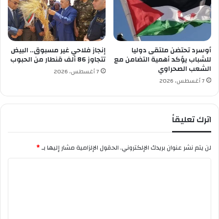
ك
ف
و
أ
م
س
ي
م
ة
ا
أوسرد تحتضن ملتقى دوليا
إنجاز فلاحي غير مسبوق.. البيض
ء
للشباب يؤكد أهمية التضامن مع
تتجاوز 86 ألف قنطار من الحبوب
الشعب الصحراوي
م
7 أغسطس، 2026
ج
7 أغسطس، 2026
ه
و
ل
اترك تعليقاً
ي
ض
ح
لن يتم نشر عنوان بريدك الإلكتروني.
الحقول الإلزامية مشار إليها بـ
*
ا
ي
ا
ا
ل
م
ج
ت
ا
ع
ز