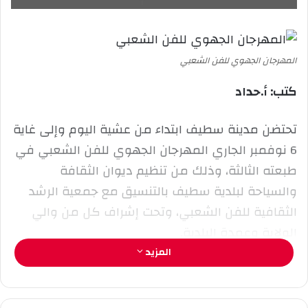
ع
ب
ل
ر
ى
ي
X
د
المهرجان الجهوي للفن الشعبي
ا
كتب: أ.حداد
إ
ل
ك
تحتضن مدينة سطيف ابتداء من عشية اليوم وإلى غاية
ت
6 نوفمبر الجاري المهرجان الجهوي للفن الشعبي في
ر
طبعته الثالثة، وذلك من تنظيم ديوان الثقافة
و
والسياحة لبلدية سطيف بالتنسيق مع جمعية الرشد
ن
ي
الثقافية للفن الشعبي، وتحت إشراف كل من والي
ا
الولاية وعمدة البلدية.
المزيد
وحسب محافظ المهرجان ورئيس جمعية الرشد عميد
الفن الشعبي بسطيف الشيح مصطفى بوتشيش فإن