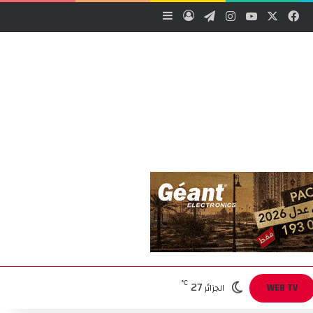
‫X
فيسبوك
‫YouTube
انستقرام
تيلقرام
تسجيل الدخول
إضافة عمود جانبي
27
℃
WEB TV
الجزائر