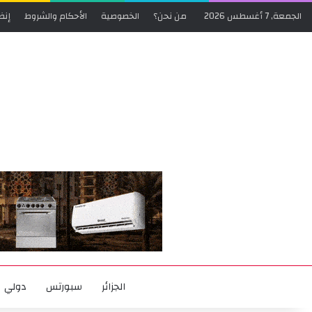
الجمعة, 7 أغسطس 2026
من نحن؟
الخصوصية
الأحكام والشروط
إنض
الجزائر
سبورتس
دولي