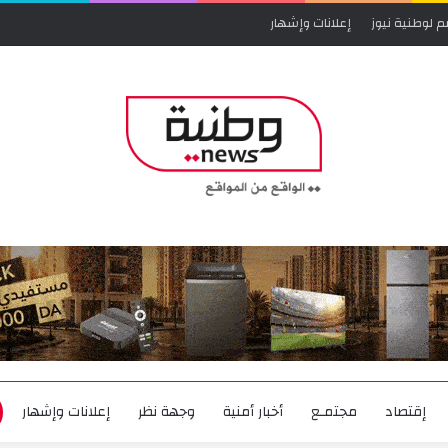
م لوطنية نيوز
إعلانات وإشهار
إقتصاد
مجتمـع
أخبار أمنية
وجهة نظر
إعلانات وإشهار