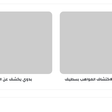
ب
د
و
ي
ي
ك
ش
ف
ع
ن
ا
ل
ن
ية لاكتشاف المواهب بسطيف
بدوي يكشف عن النتائج ا
ت
ا
ئ
ج
ا
ل