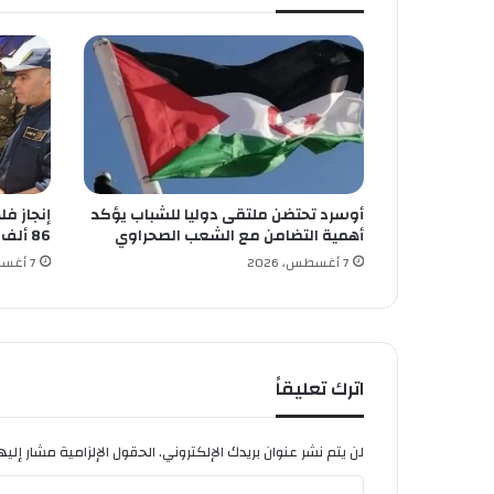
د
ي
ة
ل
ل
م
س
ا
ب
أوسرد تحتضن ملتقى دوليا للشباب يؤكد
إنجاز ف
ق
أهمية التضامن مع الشعب الصحراوي
86 ألف قنطار من الحبوب
ة
ا
7 أغسطس، 2026
7 أغسطس، 2026
ل
و
ل
ا
ئ
اترك تعليقاً
ي
ة
ل
لن يتم نشر عنوان بريدك الإلكتروني.
الحقول الإلزامية مشار إليها
ا
ا
ك