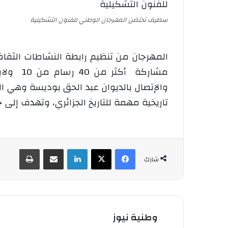
سطيف تحتضن المهرجان الوطني للفنون التشكيلية
المهرجان من تنظيم رابطة النشاطات الثق
مشاركة 
والإتصال بالديوان عبد الحق بوديسة وهي ال
تاريخية مهمة للتاريخ الجزائري، وتهدف إلى 
فيسبوك
‫X
لينكدإن
شارك عبر الإيميل
طباعة
شارك
وطنية نيوز