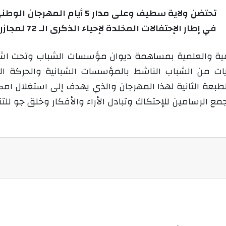
إ
تحتضن ولاية سطيف وعلى مدار 5 أ
ل
في إطار الإحتفالات المخلدة لإحياء الذكرى الـ 72 لمجازر الـ 08 ماي 1945.
ك
ت
افية والعلمية بمساهمة ديوان مؤسسات الشباب وتحت اشر
ر
أكثر من 40 رسام من 10 ولايات من الشباب الناشط بالمؤسسات الشباني
و
ن
طبعة الثانية لهذا المهرجان والذي يهدف إلى استغلال امكان
ي
جمع الرسامين للإحتكاك وتبادل الأراء والأفكار وخلق جو للت
ا