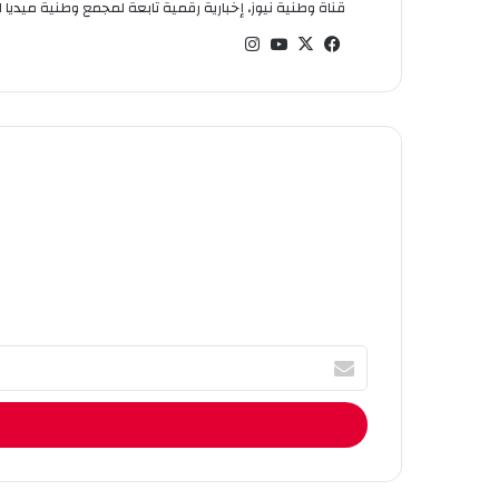
قناة وطنية نيوز، إخبارية رقمية تابعة لمجمع وطنية ميديا ال
في
‫X
‫You
انس
سب
Tub
تقر
وك
e
ام
أ
ك
ت
ب
ا
ل
إ