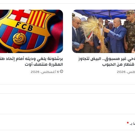
أ
و
ل
ي
ة
ل
ت
ش
ر
لاحي غير مسبوق.. البيض تتجاوز
برشلونة يلغي وديته أمام إتحاد طن
ي
المقررة منتصف أوت
ع
ي
6 أغسطس، 2026
ا
ت
4
م
ا
ي
2
0
 بـ
*
1
7