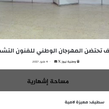
تحتضن المهرجان الوطني للفنون التشك
وطنية نيوز
ت
أ
4 مايو، 2017
ا
ر
ب
س
ع
ل
ع
ب
ل
ر
ى
ي
سطيف: معيزة لامية
X
د
ا