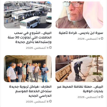
ل
ح
ت
م
ر
ا
أ
ن
س
ي
ه
ج
ل
سيرة ابن باديس.. قراءة تأملية
البيض.. الشروع في سحب
د
ل
الحافلات التي تجاوزت 30 سنة
9 أغسطس، 2026
ي
م
وإستبدالها بأخرى جديدة
د
ح
9 أغسطس، 2026
ا
ت
ل
ر
ف
ف
ر
ا
ي
ل
ق
أ
و
ل
البيض.. حملة نظافة المحيط عبر
الطارف : هياكل تربوية جديدة
و
بلديات الولاية
ستدخل الخدمة الموسم
الدراسي الجديد
و
8 أغسطس، 2026
ف
8 أغسطس، 2026
ا