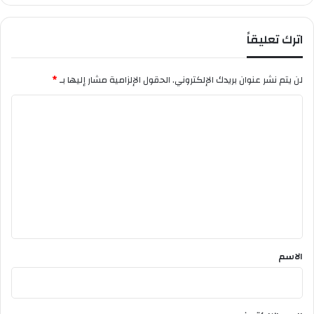
ق
س
اترك تعليقاً
ط
ي
ف
لن يتم نشر عنوان بريدك الإلكتروني.
الحقول الإلزامية مشار إليها بـ
*
ي
ت
ا
أ
ل
ل
ق
ت
ع
ل
ي
ق
*
الاسم