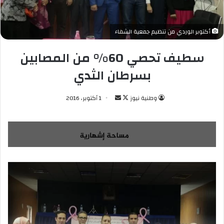
أكتوبر الوردي من تنظيم جمعية الشفاء
سطيف تحصي 60% من المصابين
بسرطان الثدي
وطنية نيوز
ت
أ
1 أكتوبر، 2016
ا
ر
ب
س
ع
ل
ع
ب
ل
ر
ى
ي
X
د
ا
إ
ل