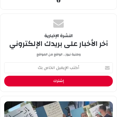
في
سب
وك
النشرة الإخبارية
آخر الأخبار على بريدك الإلكتروني
وطنية نيوز... الواقع من المواقع
أ
ك
ت
ب
ا
ل
إ
ي
ع
م
م
ي
ا