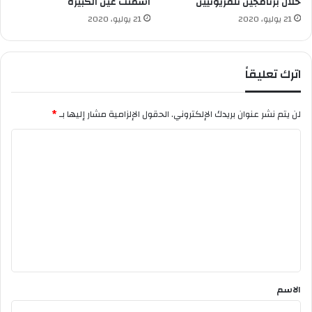
خلال برنامجين تلفزيونيين
اسمنت عين الكبيرة
ء
21 يوليو، 2020
21 يوليو، 2020
د
و
ا
اترك تعليقاً
ئ
ر
ا
لن يتم نشر عنوان بريدك الإلكتروني.
الحقول الإلزامية مشار إليها بـ
*
ل
ج
ا
د
ل
د
ت
ع
ل
ي
ق
*
الاسم