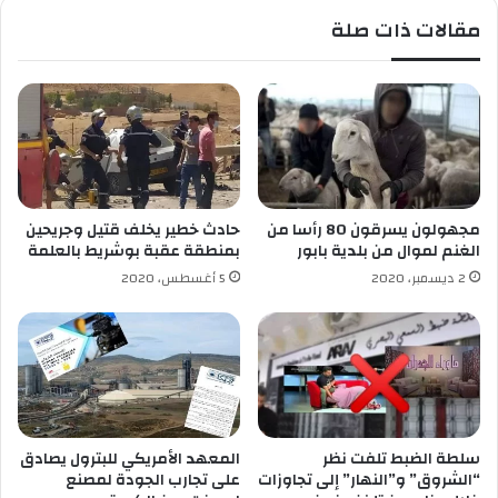
.
ة
مقالات ذات صلة
ي
ش
ر
ف
ع
ل
ى
م
ر
مجهولون يسرقون 80 رأسا من
حادث خطير يخلف قتيل وجريحين
ا
الغنم لموال من بلدية بابور
بمنطقة عقبة بوشريط بالعلمة
س
2 ديسمبر، 2020
5 أغسطس، 2020
م
ت
ن
ص
ي
ب
ر
ؤ
سلطة الضبط تلفت نظر
المعهد الأمريكي للبترول يصادق
س
“الشروق” و”النهار” إلى تجاوزات
على تجارب الجودة لمصنع
ا