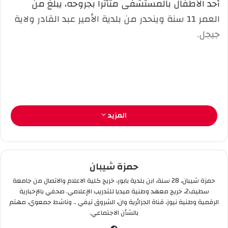
أحد الأطفال بالمستشفى متأثرا بجروحه، يبلغ من
ل
العمر 11 سنة وينحدر من بلدية الأمير عبد القادر ولاية
ك
جيجل.
ت
ر
و
ن
ي
ا
المزيد
حمزة شيبان
حمزة شيبان، 28 سنة، ابن بلدية بابور، خريج كلية الاعلام والاتصال من جامعة
سطيف2، خريج معهد وطنية ميديا للتدريب الإعلامي. صحفي بالإخبارية
الرقمية وطنية نيوز، قناة الجزائرية وان، الشروق تيفي .. وناشط جمعوي، مهتم
بالشأن الاجتماعي.