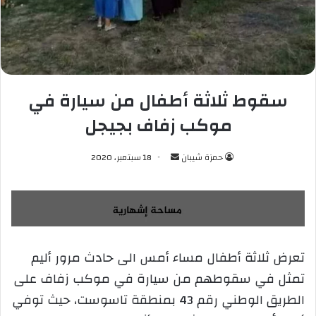
سقوط ثلاثة أطفال من سيارة في
موكب زفاف بجيجل
حمزة شيبان
أ
18 سبتمبر، 2020
ر
س
ل
ب
ر
تعرض ثلاثة أطفال مساء أمس الى حادث مرور أليم
ي
تمثل في سقوطهم من سيارة في موكب زفاف على
د
ا
الطريق الوطني رقم 43 بمنطقة تاسوست، حيث توفي
إ