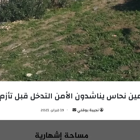
ن نحاس يناشدون الأمن التدخل قبل تأزم
نجيبة بوقلي
أ
19 فبراير، 2021
ر
س
ل
ب