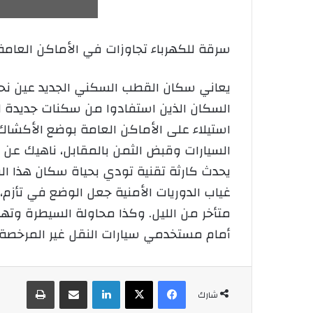
سرقة للكهرباء تجاوزات في الأماكن العامة
يعاني سكان القطب السكني الجديد عين نحا
السكان الذين استفادوا من سكنات جديدة 
استيلاء على الأماكن العامة بوضع الأكشاك
السيارات وقبض الثمن بالمقابل، ناهيك ع
يحدث كارثة تقنية تودي بحياة سكان هذا ا
غياب الدوريات الأمنية جعل الوضع في تأزم،
متأخر من الليل. وكذا محاولة السيطرة وتهد
أمام مستخدمي سيارات النقل غير المرخصة
فيسبوك
‫X
لينكدإن
شارك عبر الإيميل
طباعة
شارك