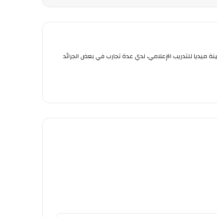
استر 2 في العلوم السياسية والعلاقات الدولية من جامعة قسنطينة 3. خريجة معهد وطينة ميديا للتدريب الإعلامي، لدي عدة تجارب في بعض الجرائد