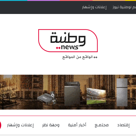
م لوطنية نيوز
إعلانات وإشهار
إقتصاد
مجتمـع
أخبار أمنية
وجهة نظر
إعلانات وإشهار