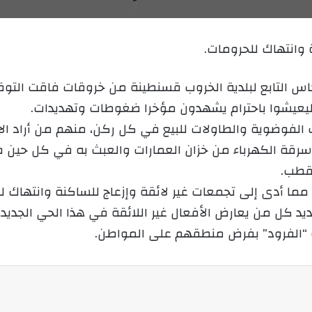
ر
ي
 وانتهاك للحرومات.
د
ا
إ
س التابع لبلدية الخروب قسنطينة من خروقات فاقت التوق
ل
ليعيشوا باحترام يشهدون مؤخرا ضغوطات وتهديدات.
ك
 الفوضوية والطاولات للبيع في كل ركن، منهم من أراد ال
ت
ن سرقة الكهرباء من خزان العمارات والعبث به في كل حي
ر
لقطب.
و
ن
 مما أدى إلى تجمعات غير لائقة وإزعاج للساكنة وانتهاك ل
ي
يد كل من يعارض الأفعال غير اللائقة في هذا الحي الجديد
ا
 “الفرود” بفرض منطقهم على المواطن.