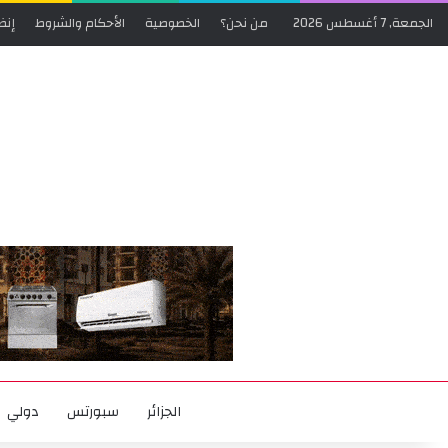
الجمعة, 7 أغسطس 2026
من نحن؟
الخصوصية
الأحكام والشروط
إنض
الجزائر
سبورتس
دولي