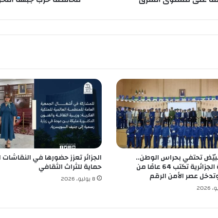
ا
ل
ت
ح
ر
ي
ر
ا
ل
و
ط
ن
ي
ب
ت
البيّض تحتفي بحراس الوطن..
الجزائر تعزز حضورها في النقاشات ا
ي
الشرطة الجزائرية تكتب 64 عامًا من
حماية للثراث الثقافي
ب
وتدخل عصر الأمن الرقم
ا
8 يوليو، 2026
ز
ة
ت