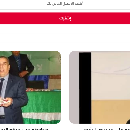
م
ح
ا
ف
ظ
ة
ح
ز
ب
ج
ب
ه
ة
ريمة على مستوى الشرق
محافظة حزب جبهة التحري