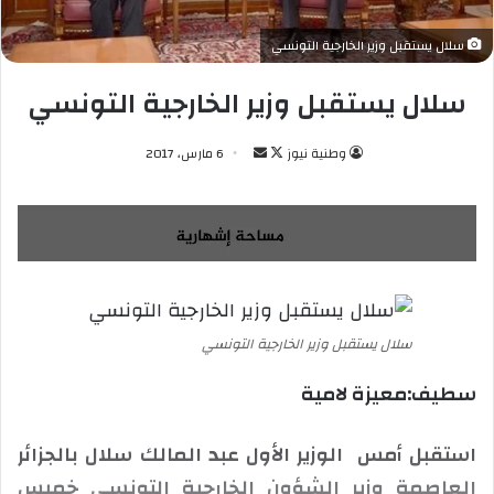
سلال يستقبل وزير الخارجية التونسي
سلال يستقبل وزير الخارجية التونسي
وطنية نيوز
ت
أ
6 مارس، 2017
ا
ر
ب
س
ع
ل
ع
ب
ل
ر
ى
ي
X
د
سلال يستقبل وزير الخارجية التونسي
ا
سطيف:معيزة لامية
إ
ل
ك
استقبل أمس الوزير الأول عبد المالك سلال بالجزائر
ت
العاصمة وزير الشؤون الخارجية التونسي خميس