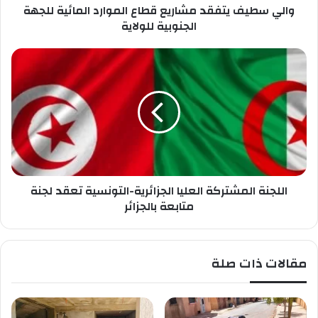
ب
والي سطيف يتفقد مشاريع قطاع الموارد المائية للجهة
ت
ك
ف
الجنوبية للولاية
ق
د
ا
م
ل
ش
ل
ا
ج
ر
ن
ي
ة
ع
ا
ق
ل
ط
م
ا
اللجنة المشتركة العليا الجزائرية-التونسية تعقد لجنة
ش
ع
ت
متابعة بالجزائر
ا
ر
ل
ك
م
ة
مقالات ذات صلة
و
ا
ا
ل
ر
ع
د
ل