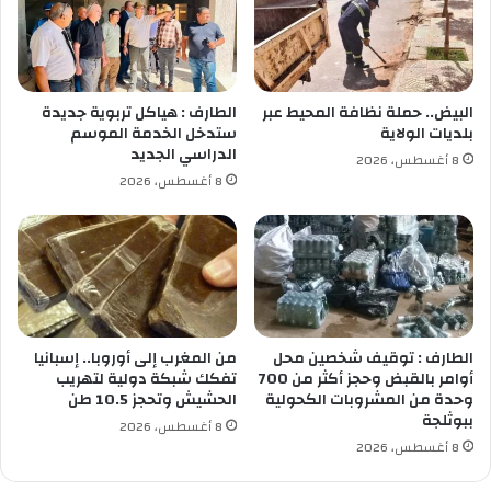
ا
ي
ل
ا
م
ا
ا
ل
ئ
ج
البيض.. حملة نظافة المحيط عبر
الطارف : هياكل تربوية جديدة
ي
ز
بلديات الولاية
ستدخل الخدمة الموسم
ة
ا
الدراسي الجديد
8 أغسطس، 2026
ل
ئ
8 أغسطس، 2026
ل
ر
ج
ي
ه
ة
ة
-
ا
ا
ل
ل
ج
ت
ن
و
الطارف : توقيف شخصين محل
من المغرب إلى أوروبا.. إسبانيا
و
ن
أوامر بالقبض وحجز أكثر من 700
تفكك شبكة دولية لتهريب
ب
وحدة من المشروبات الكحولية
الحشيش وتحجز 10.5 طن
س
ببوثلجة
ي
ي
8 أغسطس، 2026
ة
ة
8 أغسطس، 2026
ل
ت
ل