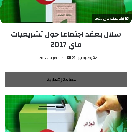
تشريعيات ماي 2017
سلال يعقد اجتماعا حول تشريعيات
ماي 2017
وطنية نيوز
ت
أ
5 مارس، 2017
ا
ر
ب
س
ع
ل
ع
ب
ل
ر
ى
ي
X
د
ا
إ
ل