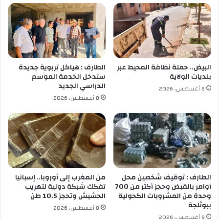
ل
ي
ا
ف
ت
ع
ا
و
ل
ن
ج
إ
و
البيض.. حملة نظافة المحيط عبر
الطارف : هياكل تربوية جديدة
د
ي
بلديات الولاية
ستدخل الخدمة الموسم
ا
ة
الدراسي الجديد
8 أغسطس، 2026
ر
ن
8 أغسطس، 2026
ة
ح
ب
و
س
ب
ط
ا
ي
ر
ف
ي
س
الطارف : توقيف شخصين محل
من المغرب إلى أوروبا.. إسبانيا
أوامر بالقبض وحجز أكثر من 700
تفكك شبكة دولية لتهريب
وحدة من المشروبات الكحولية
الحشيش وتحجز 10.5 طن
ببوثلجة
8 أغسطس، 2026
8 أغسطس، 2026