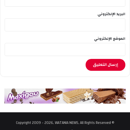
ت
ر
البريد الإلكتروني
ة
ا
ل
م
الموقع الإلكتروني
س
ا
ئ
ي
ة
ل
ا
م
ت
ح
ا
ن
ش
ه
© Copyright 2009 - 2026, WATANIA NEWS, All Rights Reserved
ا