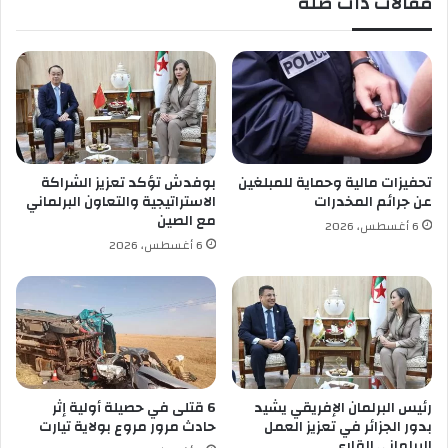
مقالات ذات صلة
ه
ي
ل
ة
د
ا
و
ل
ر
و
ت
ط
م
ن
و
ي
ن
ة
تحفيزات مالية وحماية للمبلغين
بوفدش تؤكد تعزيز الشراكة
د
ي
عن جرائم المخدرات
الاستراتيجية والتعاون البرلماني
ا
ش
مع الصين
6 أغسطس، 2026
ل
ر
6 أغسطس، 2026
أ
ف
ل
ع
م
ل
ا
ى
ن
إ
ي
ع
ط
ا
رئيس البرلمان الإفريقي يشيد
6 قتلى في حصيلة أولية إثر
ء
بدور الجزائر في تعزيز العمل
حادث مرور مروع بولاية تيارت
إ
البرلماني القاري