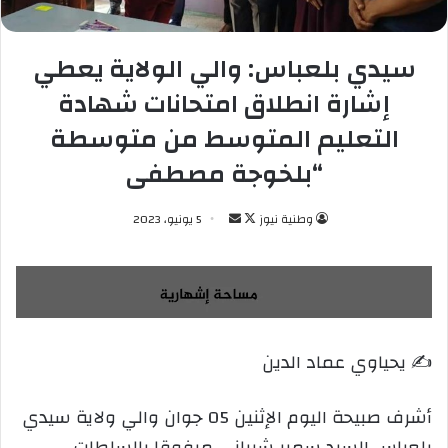
سيدي بلعباس: والي الولاية يعطي
إشارة انطلاق امتحانات شهادة
التعليم المتوسط من متوسطة
“بلخوجة مصطفى
وطنية نيوز
ت
أ
5 يونيو، 2023
ا
ر
ب
س
ع
ل
ع
ب
ل
ر
✍️ يحياوي عماد الدين
ى
ي
X
د
ا
أشرف صبيحة اليوم الإثنين 05 جوان والي ولاية سيدي
إ
بلعباس السيد سمير شيباني مرفوقا بالسلطات