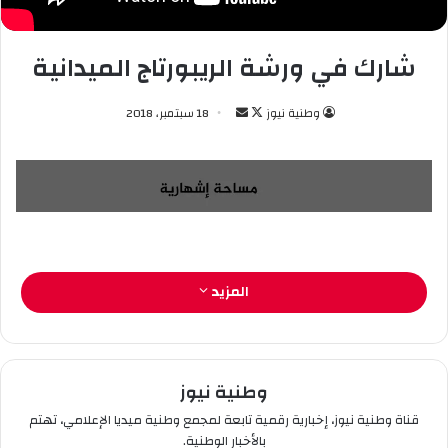
شارك في ورشة الريبورتاج الميدانية
وطنية نيوز
ت
أ
18 سبتمبر، 2018
ا
ر
ب
س
ع
ل
ع
ب
ل
ر
ى
ي
X
د
المزيد
ا
إ
ل
ك
وطنية نيوز
ت
قناة وطنية نيوز، إخبارية رقمية تابعة لمجمع وطنية ميديا الإعلامي، تهتم
ر
بالأخبار الوطنية.