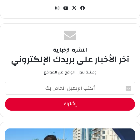
و
في
‫X
‫You
انس
ن
سب
Tub
تقر
ي
وك
e
ام
ا
النشرة الإخبارية
آخر الأخبار على بريدك الإلكتروني
وطنية نيوز... الواقع من المواقع
أ
ك
ت
ب
ا
ل
إ
ي
ش
م
ا