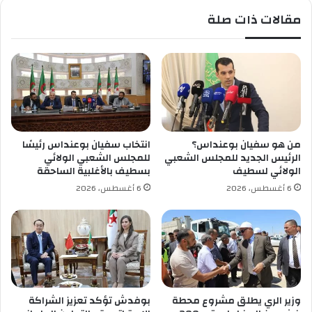
ذ
ا
مقالات ذات صلة
ا
س
ع
ت
ة
ر
و
ك
ا
ل
ل
ا
ت
س
ل
ا
ف
ل
من هو سفيان بوعنداس؟
انتخاب سفيان بوعنداس رئيسًا
ز
ا
الرئيس الجديد للمجلس الشعبي
للمجلس الشعبي الولائي
ي
ح
الولائي لسطيف
بسطيف بالأغلبية الساحقة
و
ت
6 أغسطس، 2026
6 أغسطس، 2026
ن
ر
ا
ف
ي
وزير الري يطلق مشروع محطة
بوفدش تؤكد تعزيز الشراكة