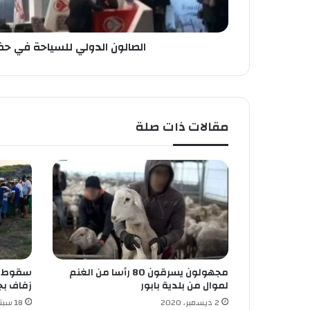
و
ل
ي
الصالون الدولي للسياحة في 
ل
ل
س
ي
ا
مقالات ذات صلة
ح
ة
ف
ي
ح
ض
ن
ق
س
ن
مجهولون يسرقون 80 رأسا من الغنم
سقوط ث
ط
لموال من بلدية بابور
زفاف بج
ي
ن
2 ديسمبر، 2020
18 سبتمبر، 2020