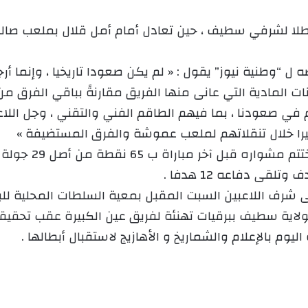
ي
ة بطلا لشرفي سطيف ، حين تعادل أمام أمل قلال بملعب صا
د
ا
إ
 “وطنية نيوز” يقول : « لم يكن صعودا تاريخيا ، وإنما أر
ل
نات المادية التي عانى منها الفريق مقارنةً بباقي الفرق 
ك
عودنا ، بما فيهم الطاقم الفني والتقني ، وجل اللاعبين
ت
يرا خلال تنقلاتهم لملعب عموشة والفرق المستضيفة »
ر
و
ن
ي
ى شرف اللاعبين السبت المقبل بمعية السلطات المحلية للبل
ا
لاية سطيف ببرقيات تهنئة لفريق عين الكبيرة عقب تحقيقه
ليوم بالإعلام والشماريخ و الأهازيج لاستقبال أبطالها .