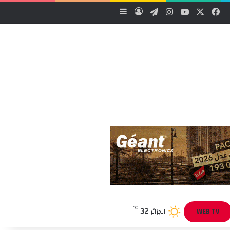
‫X
فيسبوك
‫YouTube
انستقرام
تيلقرام
تسجيل الدخول
إضافة عمود جانبي
32
℃
WEB TV
الجزائر