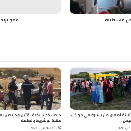
ل
ض
ي
حضن قسنطينة
عمو يزيد 
ف
ا
ع
ل
ى
ع
ي
ن
ا
ل
ك
ب
ي
ر
ة
لاثة أطفال من سيارة في موكب
حادث خطير يخلف قتيل وجريحين ب
يجل
عقبة بوشريط بالعلمة
5 أغسطس، 2020