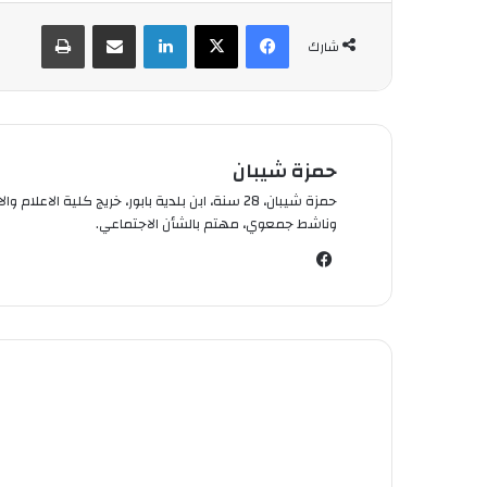
فيسبوك
‫X
لينكدإن
شارك عبر الإيميل
طباعة
شارك
حمزة شيبان
وناشط جمعوي، مهتم بالشأن الاجتماعي.
في
سب
وك