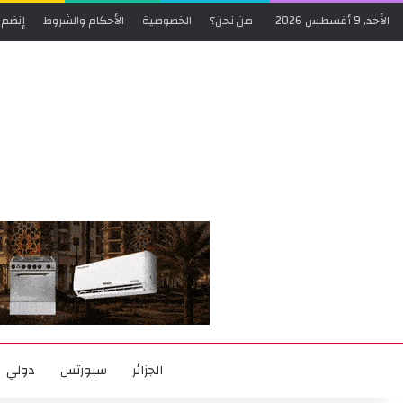
الأحد, 9 أغسطس 2026
من نحن؟
الخصوصية
الأحكام والشروط
إنضم 
الجزائر
سبورتس
دولي