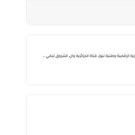
ميديا للتدريب الإعلامي. صحفي بالإخبارية الرقمية وطنية نيوز، قناة الجزائرية وان، الشروق تيفي ..