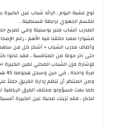
توج عشية اليوم ، الرائد شباب عين الكبير
للقسم الجهوي لرابطة قسنطينة .
المدرب الشاب منير بوسنينة وفي تصريح خصه ل
مشوارا صعبا حققنا فيه الأهم ، رغم الإمكا
وأضاف مدرب الشباب « أشكر كل من ساهم في ص
حتى آخر جولة من المنافسة ، فقد عانوا كث
مرة واحدة ، في حين وسجل هجومه 45 هدف وتلقى دفاعه 12 هدفا .
ومن المنتظر أن تنظم إدارة الفريق حفلاً عل
كما بعث مسؤولو مختلف الفرق الرياضية لو
للذكر ، فقد تزينت مدينة عين الكبيرة أمسية ا