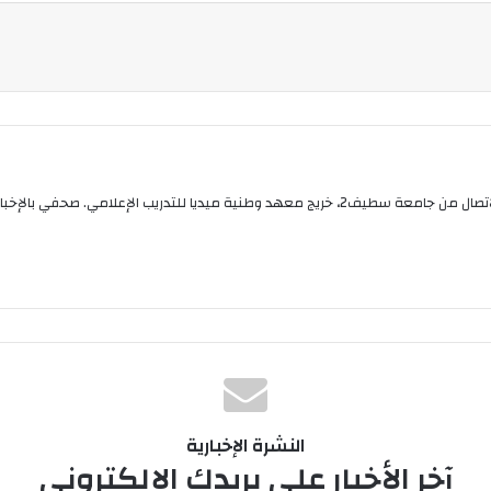
حمزة شيبان، 28 سنة، ابن بلدية بابور، خريج كلية الاعلام والاتصال من جامعة سطيف2، خريج معهد وطنية 
النشرة الإخبارية
آخر الأخبار على بريدك الإلكتروني