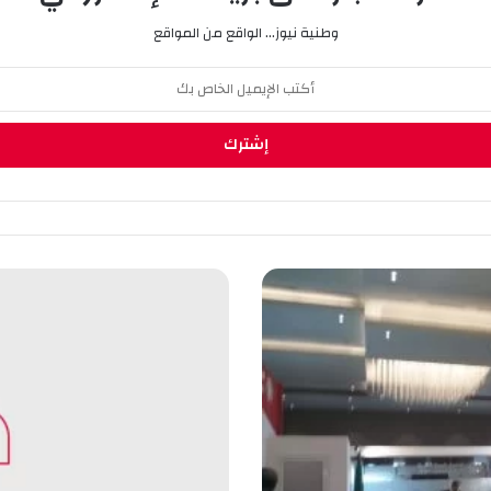
وطنية نيوز... الواقع من المواقع
ع
م
و
ي
ز
ي
د
ي
ن
ز