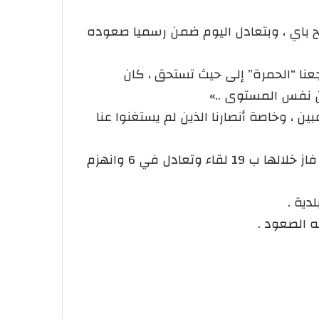
لح باي ، وبتعادل اليوم ضمن رسميا صعوده
جعنا “الحمرة” إلى حيث تستحق ، كان
من نفس المستوى ..»
 ، وخاصة أنصارنا الذين لم يستغنوا عنا
للإشارة فإن الشباب المحلي لعين الكبيرة اختتم مشواره قبل آخر مباراة ب 65 نقطة من أصل 29 جولة فاز خلالها ب 19 لقاء وتعادل في 6 وانهزم
دية .
 الصعود .