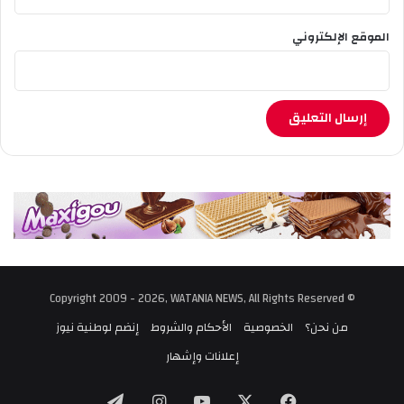
الموقع الإلكتروني
© Copyright 2009 - 2026, WATANIA NEWS, All Rights Reserved
من نحن؟
الخصوصية
الأحكام والشروط
إنضم لوطنية نيوز
إعلانات وإشهار
‫X
فيسبوك
‫YouTube
انستقرام
تيلقرام