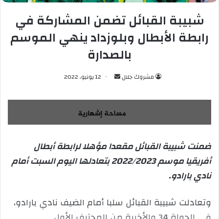
شبيبة القبائل تضمن المشاركة في
رابطة الأبطال وبلوزداد ينهي الموسم
بالصدارة
مشروك جلال
أ
12 يونيو، 2022
ر
س
ل
ب
ر
ضمنت شبيبة القبائل مقعدا مؤهلا لرابطة أبطال
ي
أفريقيا موسم 2022/2023 بتعادلها اليوم السبت أمام
د
ا
نادي بارادو.
إ
ل
وتعادلت شبيبة القبائل سلبا أمام الضيف نادي بارادو،
ك
في الجولة 34 والأخيرة من المحترف الأول
ت