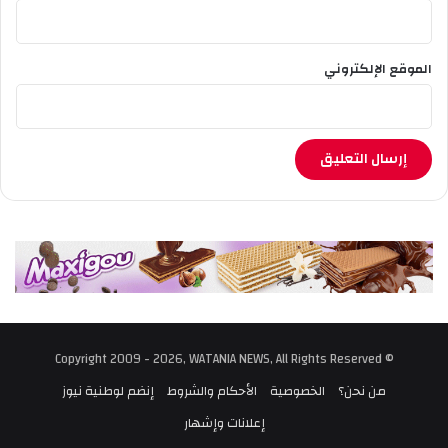
ا
ن
ش
الموقع الإلكتروني
ه
ا
د
ة
ا
ل
ب
ك
ا
ل
و
ر
ي
ا
© Copyright 2009 - 2026, WATANIA NEWS, All Rights Reserved
د
و
من نحن؟
الخصوصية
الأحكام والشروط
إنضم لوطنية نيوز
ر
إعلانات وإشهار
ة