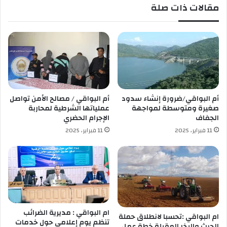
مقالات ذات صلة
ن
ي
7
ض
1
ا
.
ل
3
م
م
ت
ن
و
ا
س
ل
ط
أم البواقي/ضرورة إنشاء سدود
أم البواقي / مصالح الأمن تواصل
ل
2
صغيرة ومتوسطة لمواجهة
عملياتها الشرطية لمحاربة
ح
0
الجفاف
الإجرام الحضري
و
2
11 فبراير، 2025
11 فبراير، 2025
م
2
ا
.
ل
.
ف
ت
ا
ع
س
ي
د
ي
ة
ن
ام البواقي : مديرية الضرائب
ام البواقي :تحسبا لانطلاق حملة
س
تنظم يوم إعلامي حول خدمات
الحرث والبذر المقبلة خطة عمل