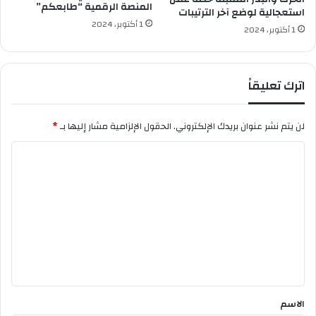
المنصة الرقمية “طابعكم”
ع
استعجالية لوضع آخر الترتيبات
ي
1 أكتوبر، 2024
1 أكتوبر، 2024
د
ق
ر
ن
اترك تعليقاً
ي
م
س
لن يتم نشر عنوان بريدك الإلكتروني.
الحقول الإلزامية مشار إليها بـ
*
ؤ
ا
و
ل
ل
ا
ت
ع
ن
ع
ا
ل
ل
ي
ق
ر
ق
ي
*
ة
الاسم