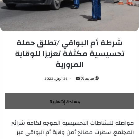
شرطة أم البواقي /تطلق حملة
تحسيسية مكثفة تعزيزا للوقاية
المرورية
سرمد
ت
أ
26 أبريل، 2022
ا
ر
ب
س
ع
ل
ع
ب
ل
ر
مواصلة للنشاطات التحسيسية الموجه لكافة شرائح
ى
ي
المجتمع، سطرت مصالح أمن ولاية أم البواقي عبر
X
د
ا