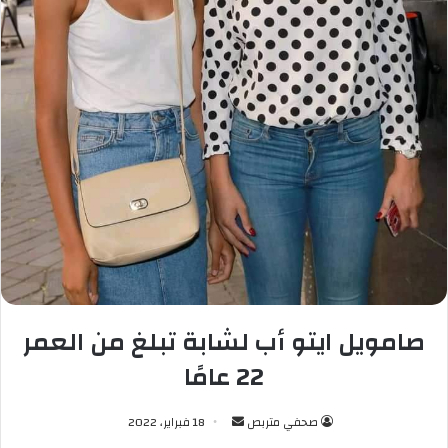
صامويل ايتو أب لشابة تبلغ من العمر
22 عامًا
صحفي متربص
أ
18 فبراير، 2022
ر