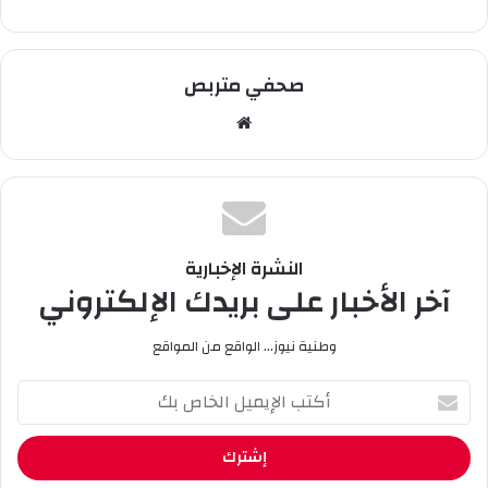
إنها اكتشفت حملها في فبراير 1998 وحاولت إبلاغ إيتو
بحملها لكنه لم يرد على اتصالاتها الهاتفية أو رسائلها
صحفي متربص
الإلكترونية.
مو
هذا وقضت المحكمة بإلزام المهاجم الكاميروني بدفع
قع
الوي
1400 يورو شهريًا للشابة بداية من تاريخ رفع الدعوى.
ب
النشرة الإخبارية
آخر الأخبار على بريدك الإلكتروني
وطنية نيوز... الواقع من المواقع
أ
ك
ت
ب
ا