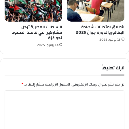
ي
غ
ا
د
ر
انطلاق امتحانات شهادة
السلطات المصرية ترحل
إ
البكالوريا لدورة جوان 2025
مشاركين في قافلة الصمود
ل
نحو غزة
15 يونيو، 2025
ى
14 يونيو، 2025
ج
و
ه
اترك تعليقاً
ا
ن
ز
لن يتم نشر عنوان بريدك الإلكتروني.
الحقول الإلزامية مشار إليها بـ
*
ب
و
ا
ر
ل
غ
ت
ع