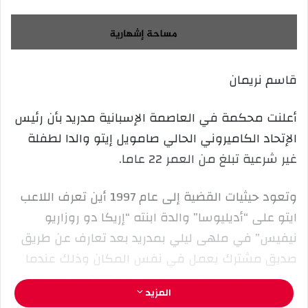
س
ل
ب
ر
قاسم نريمان
ي
د
ا
أعلنت محكمة في العاصمة الإسبانية مدريد بأن رئيس
إ
الإتحاد الكاميروني الحالي صامويل إيتو والدا لطفلة
ل
غير شرعية تبلغ من العمر 22 عاما.
ك
ت
وتعود حيثيات القضية إلى عام 1997 أين تعرف اللاعب
ر
و
ايتو على “أديليوسا” والدة ابنته “إريكا دو روزاريو
ن
نيفيس” في ملهى ليلي بمدريد بعد تعارف عن طريق
ي
صديق مشترك يعمل في نفس المكان وذلك عندما
ا
كان يلعب في ليجانس وتطورت العلاقة بين النجم
المزيد
الكاميروني وأديليوسا التي قالت في دعواها القضائية