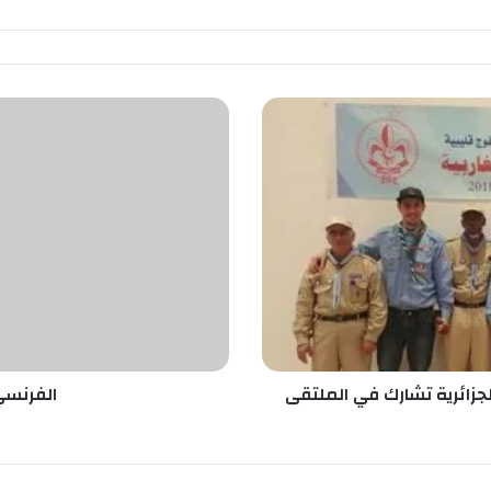
ا
ل
ف
ر
ن
س
ي
ج
ي
ر
و
ي
ن
جزائرية تشارك في الملتقى
الفرنسي
ض
م
إ
ل