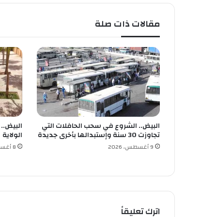
"
ل
مقالات ذات صلة
ل
ك
ش
ا
ف
ة
ا
ل
ا
س
البيض.. الشروع في سحب الحافلات التي
البيض..
ل
تجاوزت 30 سنة وإستبدالها بأخرى جديدة
الولاية
ا
م
9 أغسطس، 2026
8 أغسطس، 2026
ي
ة
ا
ل
ج
ز
اترك تعليقاً