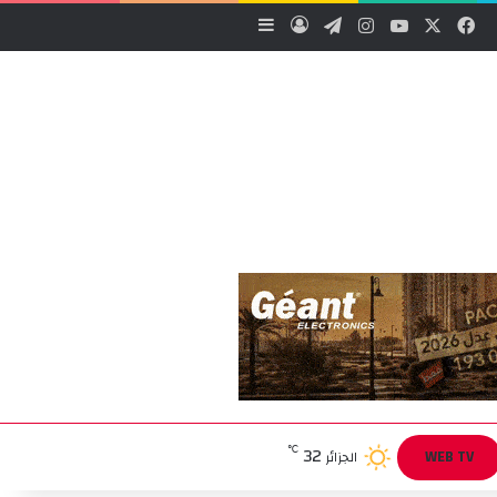
‫X
فيسبوك
‫YouTube
انستقرام
تيلقرام
تسجيل الدخول
إضافة عمود جانبي
32
℃
WEB TV
الجزائر