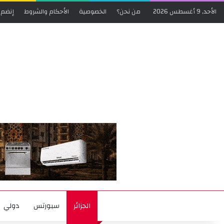
الأحد, 9 أغسطس 2026
من نحن؟
الخصوصية
الأحكام والشروط
إنضم 
الجزائر
سبورتس
دولي