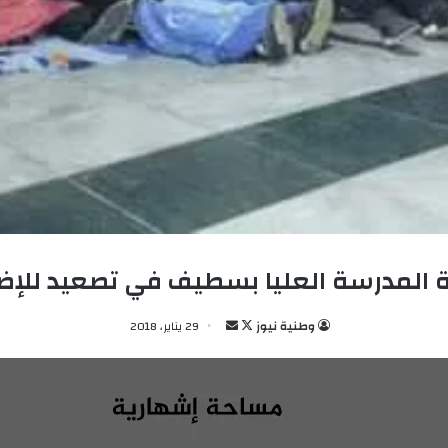
 المدرسة العليا بسطيف في تصعيد للإض
وطنية نيوز
ت
أ
29 يناير، 2018
ا
ر
ب
س
ع
ل
ع
ب
ل
ر