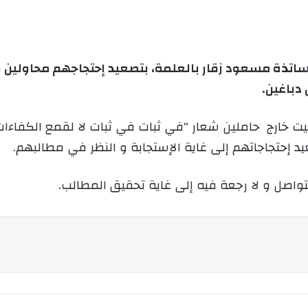
ى
ي
X
د
ا
إ
ساتذة مسعود زقار بالعلمة، بتصعيد إحتجاجهم محاولين ق
ل
دباغين.
ك
ت
يت خارج حاملين شعار “في ثبات في ثبات لا لقمع الكفاءا
ر
 إحتجاجاتهم إلى غاية الإستجابة و النظر في مطالبهم.
و
ن
ي
اصل و لا رجعة فيه إلى غاية تحقيق المطالب.
ا