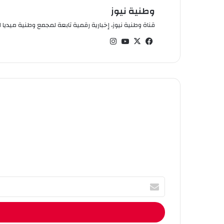
وطنية نيوز
قناة وطنية نيوز، إخبارية رقمية تابعة لمجمع وطنية ميديا ال
في
‫X
‫You
انس
سب
Tub
تقر
وك
e
ام
أ
ك
ت
ب
ا