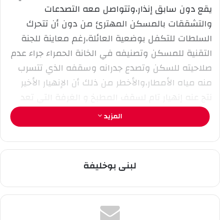
إ
يقع دون سابق إنذار،وتتواصل معه التصدعات
ل
والتشققات بالمسكن المهترئ من دون أن تتحرك
ك
السلطات للتكفل بوضعية العائلة،رغم معاينة للجنة
ت
ر
التقنية للمسكن وتصنيفه في الخانة الحمراء جراء عدم
و
صلاحيته للسكن وتصدع جدرانه وسقفه الذي تتسرب
ن
منه مياه الأمطار،والأخطر من ذلك أن الإنهيار الأخير
ي
نتج عنه إنهيار تام لسقف المطبخ و الغرفة التي تعد
ا
مقبرة أحدهم في أي وقت،علما أن المنزل القديم
المزيد
تشغله عائلة تضم 13 فردا،وحين طرحت العائلة
مشكلتها على السلطات،تلقت إجابة بصريح العبارة ”
اخرجوا اقطعوا الطريق،معندي مانديرلكم”،وقد وجهت
لبنى بوخليفة
العائلة نداء إلى جمعية وافعلوا الخير ببوهارون للنظر
في حالها ومساعدتها، في انتظار السلطات لإنتشالها
من خطر الموت المحدق بها،والتكفل بوضعيتها
الكارثية .