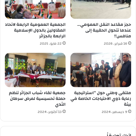
ت
ج
و
ن
حجز مقاعد النقل العمومي…
الجمعية العمومية الرابعة لاتحاد
.
عندما تتحول الحقيبة إلى
المقاولين بالدول الإسلامية
.
منافس!!
الرابعة بالجزائر
.
16 فبراير، 2026
22 مايو، 2025
ملتقى وطني حول “استراتيجية
جمعية لقاء شباب الجزائر تنظم
رعاية ذوي الاحتياجات الخاصة في
حملة تحسيسية لمرض سرطان
بيئة
الثدي
9 ديسمبر، 2024
13 أكتوبر، 2024
اترك تعليقاً