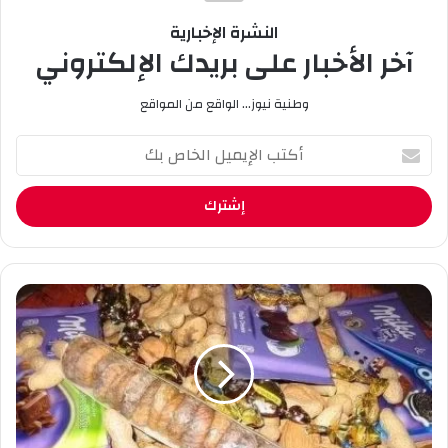
النشرة الإخبارية
آخر الأخبار على بريدك الإلكتروني
وطنية نيوز... الواقع من المواقع
أ
ك
ت
ب
ا
ل
إ
ي
ع
م
ا
ي
ش
ل
و
ا
ر
ل
ا
خ
ء
ا
ب