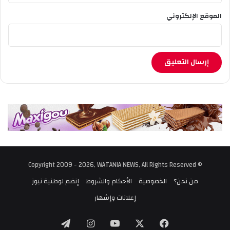
الموقع الإلكتروني
© Copyright 2009 - 2026, WATANIA NEWS, All Rights Reserved
من نحن؟
الخصوصية
الأحكام والشروط
إنضم لوطنية نيوز
إعلانات وإشهار
‫X
فيسبوك
‫YouTube
انستقرام
تيلقرام