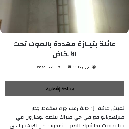
عائلة بتيبازة مهددة بالموت تحت
الأنقاض
لبنى بوخليفة
أ
7 سبتمبر، 2020
ر
س
ل
ب
ر
تعيش عائلة “ز” حالة رعب جراء سقوط جدار
ي
منزلهم،الواقع في حي مبراك ببلدية بوهارون في
د
ا
تيبازة حيث نجا أفراد المنزل بأعجوبة من الإنهيار الذي