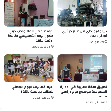
ن
م
ي
م
و
أ
ن
د
ف
ب
ي
ة
كيا وهيونداي من صنع جزائري
الإقتصاد في الماء واجب ديني
ص
غ
أواخر 2022
محور اليوم التحسيسي لفائدة
ب
د
الأئمة بباتنة
29 مايو، 2022
ي
ا
26 مايو، 2022
ح
ء
ة
ع
ك
ل
ل
ى
ع
ش
ي
ر
د
ف
ا
تطبيق اللغة العربية في الإدارة
إحياء فعاليات اليوم الوطني
ل
العمومية موضوع يوم دراسي
للطالب بجامعة باتنة1
بباتنة
ط
19 مايو، 2022
ل
24 مايو، 2022
ب