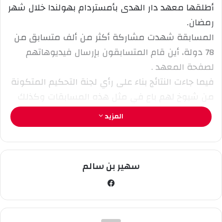
أطلقها معهد دار الهدى بأمستردام بهولندا خلال شهر
ل
رمضان.
ك
المسابقة شهدت مشاركة أكثر من ألف متسابق من
ت
ر
78 دولة، أين قام المتسابقون بإرسال فيديوهاتهم
و
لصفحة المعهد .
ن
فيما جاءت النتائج بناء على رأي لجنة التحكيم المتكونة
ي
من شيوخ لهم باع في مثل هذه المسابقات وكذلك
ا
رأي الجمهور عبر التصويت.
المزيد
سهير بن سالم
في
سب
وك