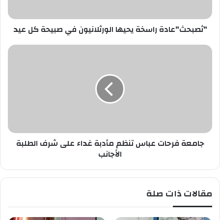
ا
ع
ص
ا
ب
"ثصبحث"عادة راسخة يحيها الورثلانيون في صبيحة كل عيد
د
ك
ة
ر
ج
ا
ا
س
م
خ
ع
ة
ة
ي
ف
ح
ر
ي
ح
ه
ا
ا
جامعة فرحات عباس تنظم مأدبة غداء على شرف الطلبة
ت
ا
ع
الأجانب
ل
ب
و
ا
ر
س
مقالات ذات صلة
ث
ت
ل
ن
ا
ظ