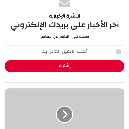
النشرة الإخبارية
آخر الأخبار على بريدك الإلكتروني
وطنية نيوز... الواقع من المواقع
أ
ك
ت
ب
ا
ل
إ
ي
"
م
ث
ي
ص
ل
ب
ا
ح
ل
ث
خ
"