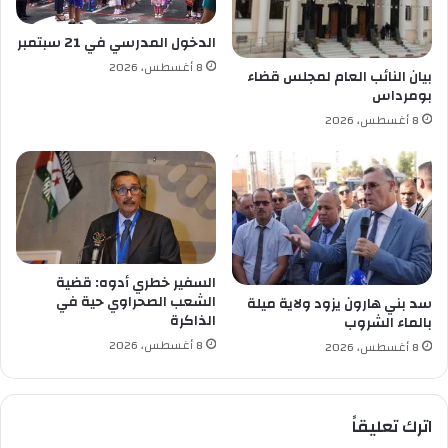
ي
ا
الدخول المدرسي في 21 سبتمبر
ل
8 أغسطس، 2026
ع
بيان النائب العام لمجلس قضاء
بومرداس
ا
ص
8 أغسطس، 2026
م
ة
ي
ق
د
م
ا
السفير خطري أدوه: قضية
س
الشعب الصحراوي حية في
سد بني هارون يزود ولاية ميلة
ت
الذاكرة
بالماء الشروب
ق
8 أغسطس، 2026
8 أغسطس، 2026
ا
ل
ت
ه
اترك تعليقاً