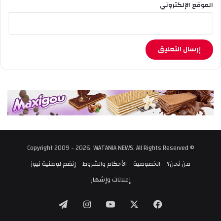
الموقع الإلكتروني
© Copyright 2009 - 2026, WATANIA NEWS, All Rights Reserved
من نحن؟
الخصوصية
الأحكام والشروط
إنضم لوطنية نيوز
إعلانات وإشهار
‫X
فيسبوك
‫YouTube
انستقرام
تيلقرام