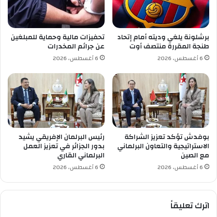
م
ا
ا
ل
ل
ا
ع
ت
برشلونة يلغي وديته أمام إتحاد
تحفيزات مالية وحماية للمبلغين
ر
ح
طنجة المقررة منتصف أوت
عن جرائم المخدرات
ب
ا
6 أغسطس، 2026
6 أغسطس، 2026
ي
د
ا
ا
ل
ل
1
ص
7
ي
ب
ن
م
ي
و
ل
بوفدش تؤكد تعزيز الشراكة
رئيس البرلمان الإفريقي يشيد
ن
ل
الاستراتيجية والتعاون البرلماني
بدور الجزائر في تعزيز العمل
ت
ك
مع الصين
البرلماني القاري
ر
ت
6 أغسطس، 2026
6 أغسطس، 2026
ي
ا
ا
ب
ل
اترك تعليقاً
(
ك