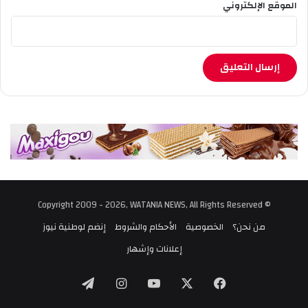
الموقع الإلكتروني
© Copyright 2009 - 2026, WATANIA NEWS, All Rights Reserved
من نحن؟
الخصوصية
الأحكام والشروط
إنضم لوطنية نيوز
إعلانات وإشهار
‫X
فيسبوك
‫YouTube
انستقرام
تيلقرام