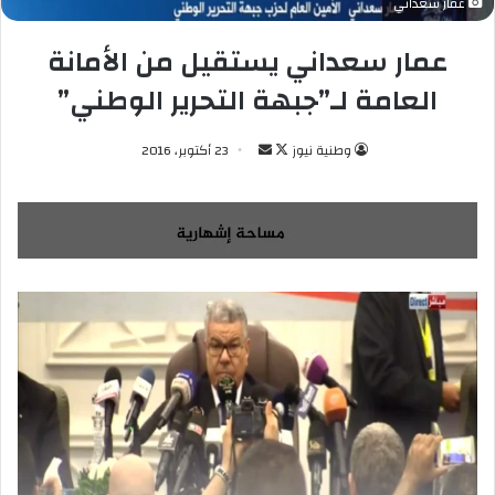
عمار سعداني
عمار سعداني يستقيل من الأمانة
العامة لـ”جبهة التحرير الوطني”
وطنية نيوز
ت
أ
23 أكتوبر، 2016
ا
ر
ب
س
ع
ل
ع
ب
ل
ر
ى
ي
X
د
ا
إ
ل
ك
ت
ر