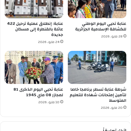
ر
ر
ي
ا
ة
ج
ل
د
عنابة تحيي اليوم الوطني
عنابة: إنطلاق عملية ترحيل 422
ت
ي
للكشافة الإسلامية الجزائرية
عائلة بالقنطرة إلى مسكان
خ
د
جديدة
28 مايو، 2026
ز
ا
24 مايو، 2026
ي
ل
ن
ل
ا
ق
ل
ط
ح
ب
ب
ا
و
ل
ب
ج
شرطة عنابة تسطر برنامجا خاصا
عنابة تحيي اليوم الذكرى 81
ا
لتأمين إمتحانات شهادة للتعليم
لمجازر 08 ماي 1945
المتوسط
م
10 مايو، 2026
ع
20 مايو، 2026
ي
ب
آ
اترك تعليقاً