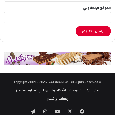
الموقع الإلكتروني
© Copyright 2009 - 2026, WATANIA NEWS, All Rights Reserved
من نحن؟
الخصوصية
الأحكام والشروط
إنضم لوطنية نيوز
إعلانات وإشهار
‫X
فيسبوك
‫YouTube
انستقرام
تيلقرام