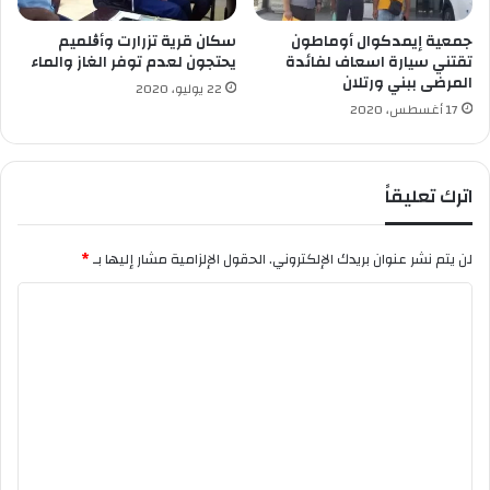
ا
ي
ل
ه
جمعية إيمدكوال أوماطون
سكان قرية تزرارت وأڨلميم
إ
ن
تقتني سيارة اسعاف لفائدة
يحتجون لعدم توفر الغاز والماء
ع
المرضى ببني ورتلان
ف
22 يوليو، 2020
ل
ي
17 أغسطس، 2020
ا
ا
م
ل
ب
اترك تعليقاً
ي
و
ت
لن يتم نشر عنوان بريدك الإلكتروني.
الحقول الإلزامية مشار إليها بـ
*
ا
ل
ا
ج
ل
ز
ا
ت
ئ
ع
ر
ي
ل
ة
ي
!