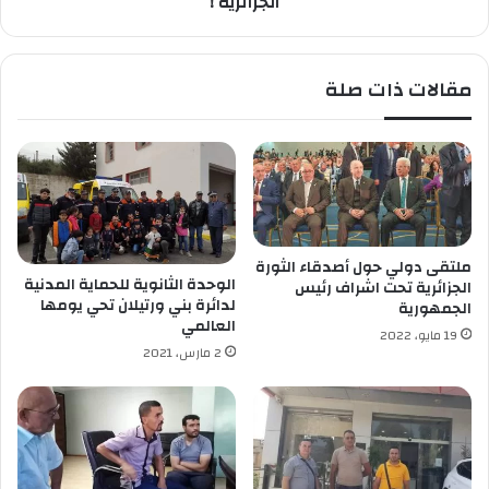
الجزائرية !
ة
ل
ت
م
ط
ا
مقالات ذات صلة
م
ذ
ح
ا
ل
ل
ص
ا
ن
ت
ع
ن
ا
ح
س
ر
ملتقى دولي حول أصدقاء الثورة
م
ا
الوحدة الثانوية للحماية المدنية
الجزائرية تحت اشراف رئيس
ل
ل
لدائرة بني ورتيلان تحي يومها
الجمهورية
ه
ن
العالمي
19 مايو، 2022
ا
س
2 مارس، 2021
ف
و
ي
ة
س
أ
م
ض
ا
ا
ء
ح