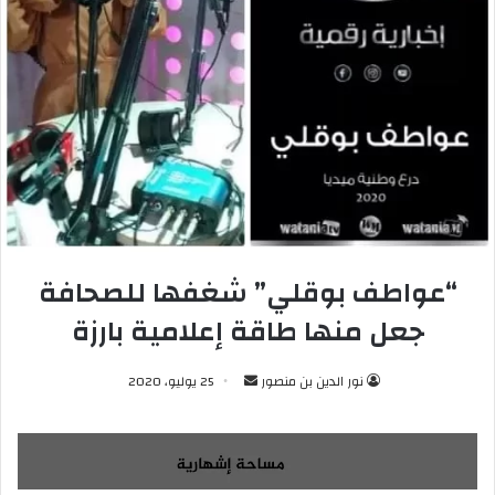
“عواطف بوقلي” شغفها للصحافة
جعل منها طاقة إعلامية بارزة
نور الدين بن منصور
أ
25 يوليو، 2020
ر
س
ل
ب