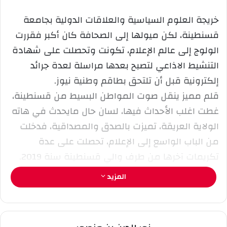
ر
خريجة العلوم السياسية والعلاقات الدولية بجامعة
ي
قسنطينة، لكن ميولها إلى الصحافة كان أكبر فقررت
د
ا
الولوج إلى عالم الإعلام، تكونت وتحصلت على شهادة
إ
التنشيط الاذاعي لتصبح بعدها مراسلة لعدة جرائد
ل
إلكترونية قبل أن تلتحق بطاقم وطنية نيوز.
ك
قلم مميز ينقل صوت المواطن البسيط من قسنطينة،
ت
ر
غطت اغلب الأحداث فيها، لسان حال مايحدث في هاته
و
الولاية العريقة، تميزت بالصدق والمصداقية، فدخلت
ن
من الباب الواسع إلى الإعلام، تحصلت على عدة
ي
تكريمات آخرها من طرف والي قسنطينة سنة 2019.
ا
ابنة الجسور المعلقة مثال في النضال والمثابرة، كان
المزيد
شعارها “لا تتخلى ابدا عن احلامك مهما وقعت انهض
وحاول مرة أخرى اما ستنجح أو ستنجح” فجعلت من
قلمها مرآة عاكسة للواقع المعاش في قسنطينة،