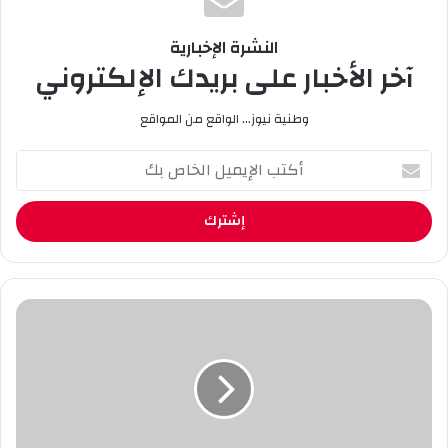
النشرة الإخبارية
آخر الأخبار على بريدك الإلكتروني
وطنية نيوز... الواقع من المواقع
أ
ك
ت
ب
ا
ل
إ
ي
س
م
ط
ي
ي
ل
ف
ا
ت
ل
ج
خ
ن