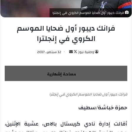
فرانك ديبور أول ضحايا الموسم الكروي في إنجلترا
فرانك ديبور أول ضحايا الموسم
الكروي في إنجلترا
وطنية نيوز
ت
أ
12 سبتمبر، 2017
ا
ر
ب
س
ع
ل
ع
ب
ل
ر
فرانك ديبور أول ضحايا الموسم الكروي في إنجلترا
ى
ي
X
د
حمزة خباشة/سطيف
ا
إ
أقالت إدارة نادي كريستال بالاص، عشية الإثنين،
ل
ك