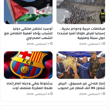
ي
ا
ا
ل
ء
ف
ب
ر
ل
ن
د
س
فرقاطات حربية وحواجز بحرية..
أوسرد تحتضن ملتقى دوليا
ي
ي
إسبانيا تفرض طوقا أمنيا مشددا
للشباب يؤكد أهمية التضامن مع
ا
ب
حول سبتة ومليلية
الشعب الصحراوي
ت
ل
7 أغسطس، 2026
7 أغسطس، 2026
و
ا
ل
ك
ا
ا
ي
ر
ة
س
ط
ي
إنجاز فلاحي غير مسبوق.. البيض
برشلونة يلغي وديته أمام إتحاد
ف
تتجاوز 86 ألف قنطار من الحبوب
طنجة المقررة منتصف أوت
7 أغسطس، 2026
6 أغسطس، 2026