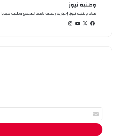
وطنية نيوز
قناة وطنية نيوز، إخبارية رقمية تابعة لمجمع وطنية ميديا ال
في
‫X
‫You
انس
سب
Tub
تقر
وك
e
ام
أ
ك
ت
ب
ا