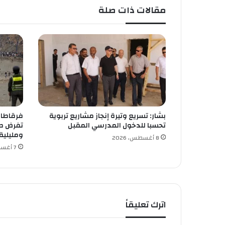
ن
مقالات ذات صلة
ش
ا
ط
ق
ا
ع
ا
ت
ا
ل
بشار: تسريع وتيرة إنجاز مشاريع تربوية
فرقاطات 
ح
تحسبا للدخول المدرسي المقبل
تفرض طو
ف
ومليلية
ل
8 أغسطس، 2026
7 أغسطس، 2026
ا
ت
و
م
ر
ا
اترك تعليقاً
ك
ز