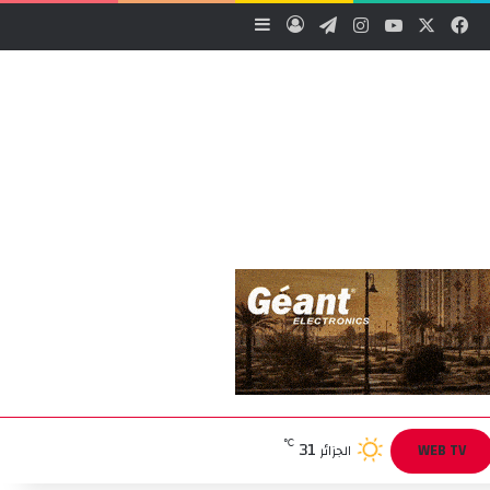
‫X
فيسبوك
‫YouTube
انستقرام
تيلقرام
تسجيل الدخول
إضافة عمود جانبي
31
℃
WEB TV
الجزائر