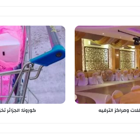
ك
و
ر
و
ن
ا
:
ا
ل
ج
ز
ا
ئ
لات ومراكز الترفيه
كورونا: الجزائر ت
ر
ت
خ
ز