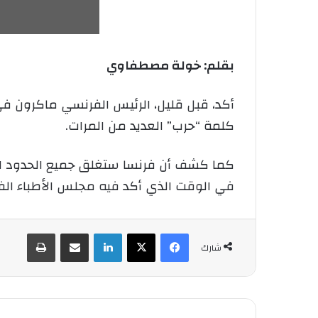
بقلم: خولة مصطفاوي
أكد، قبل قليل، الرئيس الفرنسي ماكرون في 
كلمة “حرب” العديد من المرات.
كما كشف أن فرنسا ستغلق جميع الحدود البر
في الوقت الذي أكد فيه مجلس الأطباء الف
فيسبوك
‫X
لينكدإن
شارك عبر الإيميل
طباعة
شارك