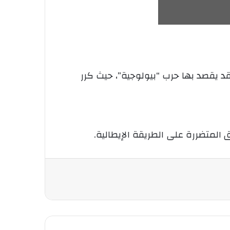
د يقصد بها حرب “بيولوجية”، حيث كرر
متضررة على الطريقة الإيطالية.