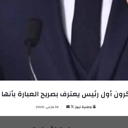
رون أول رئيس يعترف بصريح العبارة بأنها
وطنية نيوز
ت
أ
16 مارس، 2020
ا
ر
ب
س
ع
ل