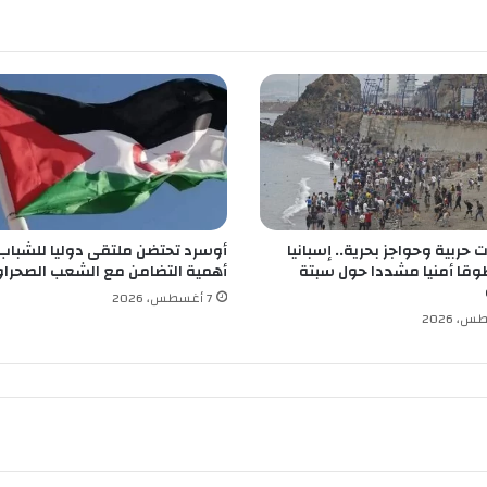
ن
ا
ل
م
و
ا
د
ا
ل
غ
ذ
حربية وحواجز بحرية.. إسبانيا
أوسرد تحتضن ملتقى دوليا للشباب
ا
قا أمنيا مشددا حول سبتة
أهمية التضامن مع الشعب الصحرا
ئ
ي
7 أغسطس، 2026
ة
ت
ح
س
ب
ا
ل
أ