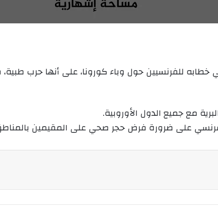
ع
ب
ل
ر
ى
ي
X
د
ا
إ
خطابه للفرنسيين حول وباء كورونا، على أنها حرب طبية، ق
ل
ك
ت
ية مع جميع الدول الأوروبية.
ر
رنسي على ضرورة فرض حجر صحي على المقيمين بالمناطق ال
و
ن
ي
ا