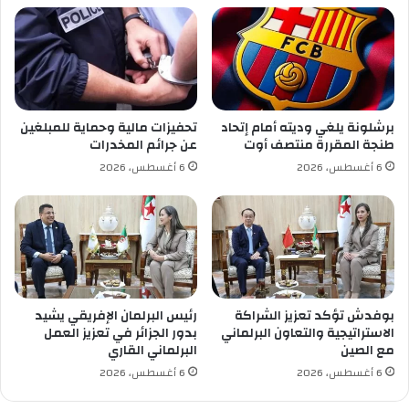
ا
ي
ي
ل
ة
م
ا
ي
ل
ك
ج
ن
ز
م
برشلونة يلغي وديته أمام إتحاد
تحفيزات مالية وحماية للمبلغين
ا
ت
طنجة المقررة منتصف أوت
عن جرائم المخدرات
ئ
د
6 أغسطس، 2026
6 أغسطس، 2026
ر
ي
ي
ن
ة
ا
و
ل
ا
ع
ل
بوفدش تؤكد تعزيز الشراكة
رئيس البرلمان الإفريقي يشيد
ا
الاستراتيجية والتعاون البرلماني
بدور الجزائر في تعزيز العمل
ق
مع الصين
البرلماني القاري
ة
6 أغسطس، 2026
6 أغسطس، 2026
ل
ه