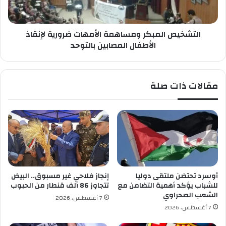
ة
ص
ا
ا
ل
ل
ر
التشخيص المبكر ومساهمة الأمهات ضرورية لإنقاذ
م
ا
ب
الأطفال المصابين بالتوحد
ب
ك
ط
ر
ة
و
مقالات ذات صلة
ا
م
ل
س
أ
ا
و
ه
ل
م
ى
ة
و
ا
ن
ل
ا
أ
أوسرد تحتضن ملتقى دوليا
إنجاز فلاحي غير مسبوق.. البيض
د
م
للشباب يؤكد أهمية التضامن مع
تتجاوز 86 ألف قنطار من الحبوب
ي
ه
الشعب الصحراوي
7 أغسطس، 2026
ا
ا
7 أغسطس، 2026
س
ت
ط
ض