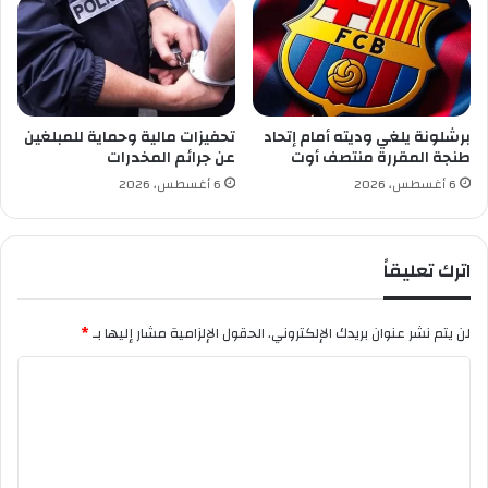
ا
ر
و
و
ا
ر
ل
ي
ي
ة
ي
ل
برشلونة يلغي وديته أمام إتحاد
تحفيزات مالية وحماية للمبلغين
ت
إ
طنجة المقررة منتصف أوت
عن جرائم المخدرات
ح
ن
6 أغسطس، 2026
6 أغسطس، 2026
د
ق
ى
ا
و
ذ
اترك تعليقاً
ف
ا
ا
ل
ق
أ
لن يتم نشر عنوان بريدك الإلكتروني.
الحقول الإلزامية مشار إليها بـ
*
س
ط
ط
ف
ا
ي
ا
ف
ل
ل
ا
ت
ل
ع
م