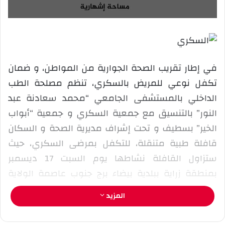
ع
ل
ع
ب
ل
ر
ى
ي
X
د
ا
في إطار تقريب الصحة الجوارية من المواطن، و ضمان
إ
تكفل نوعي للمريض بالسكري، تنظم مصلحة الطب
ل
الداخلي بالمستشفى الجامعي “محمد سعادنة عبد
ك
النور” بالتنسيق مع جمعية السكري و جمعية “أبواب
ت
ر
الخير” بسطيف و تحت إشراف مديرية الصحة و السكان
و
قافلة طبية متنقلة، للتكفل بمرضى السكري، حيث
ن
ستزاول القافلة نشاطها يوم السبت 17 ديسمبر
ي
بمنطقة زراية ببلدية بيضاء برج جنوب عاصمة الولاية
ا
سطيف.
المزيد
نشاط القافلة يندرج في إطار تقديم المساعدات الطبية