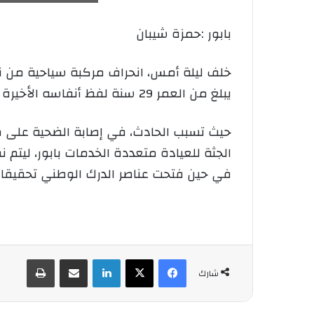
بابور :حمزة شيبان
يبلغ من العمر 29 سنة لفظ أنفاسه الأخيرة بعين المكان إثر انحراف مركبته في الواد.
حيث تسبب الحادث، في إصابة الضحية على م
الجثة للعيادة متعددة الخدمات بابور، ليتم
في حين فتحت عناصر الدرك الوطني تحقيقا 
فيسبوك
‫X
لينكدإن
شارك عبر الإيميل
طباعة
شارك