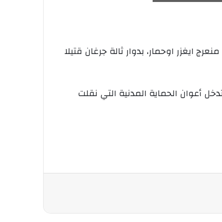
ة من نوع “كليو الجيل الثاني” عبر الطريق الولائي 137، بالضبط في منعرج ايغزر اوحمار، بدوار ثالة جرغان قتيلا
 أعوان الحماية المدنية التي نقلت