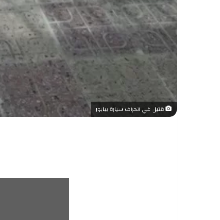
قتيل في انحراف سيارة ببابور