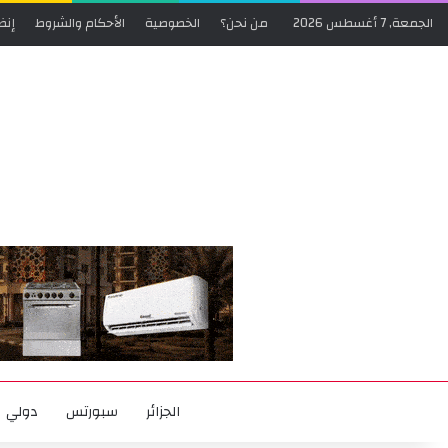
الجمعة, 7 أغسطس 2026
من نحن؟
الخصوصية
الأحكام والشروط
إنض
الجزائر
سبورتس
دولي