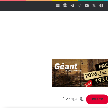
‫X
فيسبوك
‫YouTube
انستقرام
تيلقرام
تسجيل الدخول
إضافة عمود جانبي
27
℃
WEB TV
الجزائر