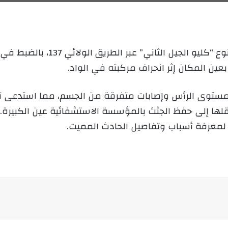
ل
ر
ى
ي
X
د
ا
إ
خلف ليلة أمس، انحراف مركبة سياحي
ل
ك
ت
ستوى الرأس وإصابات متفرقة من الجسم، مما استدعى تدخل
ر
 نقلها إلى حفظ الجثث بالمؤسسة الاستشفائية عين الكبيرة.
و
ن
لمعرفة أسباب وتفاصيل الحادث المميت.
ي
ا