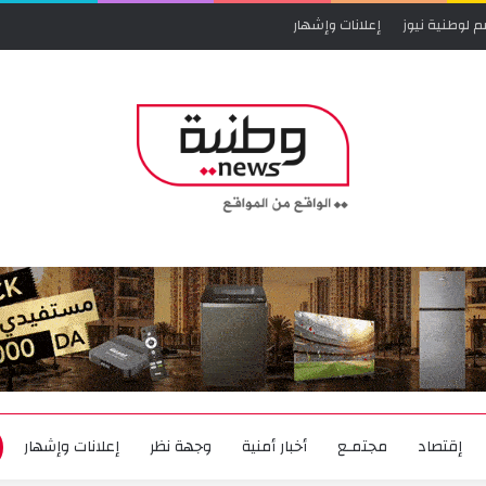
م لوطنية نيوز
إعلانات وإشهار
إقتصاد
مجتمـع
أخبار أمنية
وجهة نظر
إعلانات وإشهار