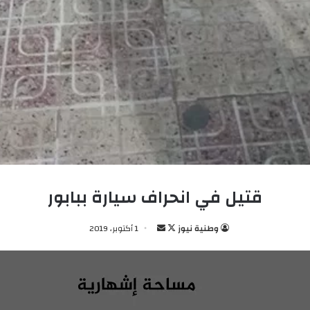
قتيل في انحراف سيارة ببابور
وطنية نيوز
ت
أ
1 أكتوبر، 2019
ا
ر
ب
س
ع
ل
ع
ب