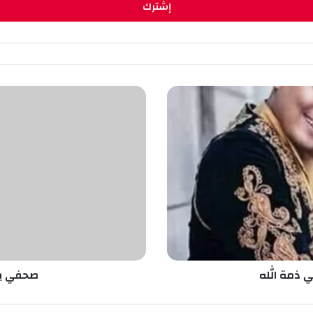
ص
ح
ف
ي
ي
ت
ع
ر
ض
ا
ل
س
ر
ي ذمة الله
صحفي يت
ق
ة