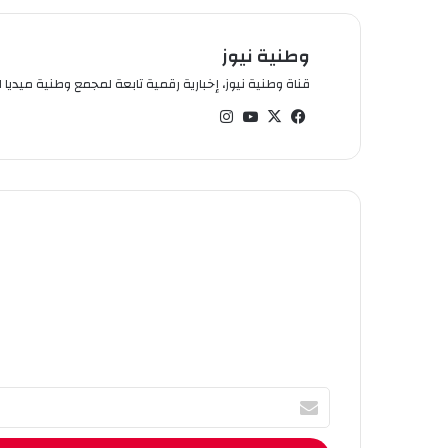
وطنية نيوز
قناة وطنية نيوز، إخبارية رقمية تابعة لمجمع وطنية ميديا ال
في
‫X
‫You
انس
سب
Tub
تقر
وك
e
ام
أ
ك
ت