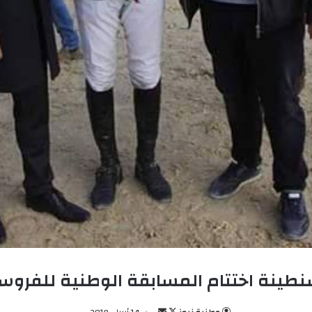
طينة اختتام المسابقة الوطنية للفروس
وطنية نيوز
ت
أ
14 أبريل، 2019