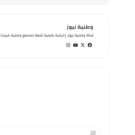
وطنية نيوز
قناة وطنية نيوز، إخبارية رقمية تابعة لمجمع وطنية ميديا ال
في
‫X
‫You
انس
سب
Tub
تقر
وك
e
ام
أ