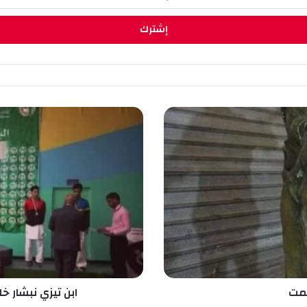
ا
ب
ن
ت
ي
ز
ي
ن
ب
ش
ا
ر
خ
صمت
ابن تيزي نبشار 
ل