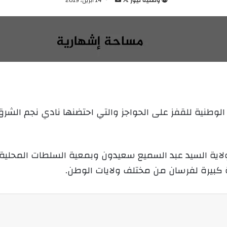
ا
ر
ب
س
ع
ل
ع
ب
ل
ر
ى
ي
X
د
ا
إ
لوطنية للقفز على الحواجز والتي احتضنها نادي نجم الشرق
ل
ك
ت
ولاية السيد عبد السميع سعيدون وبمعية السلطات المحلية 
ر
ة كبيرة لفرسان من مختلف ولايات الوطن.
و
ن
ي
ا