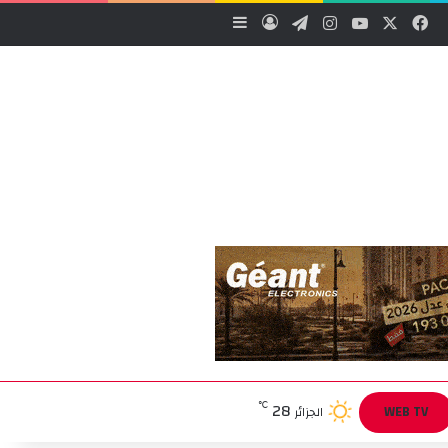
‫X
فيسبوك
‫YouTube
انستقرام
تيلقرام
تسجيل الدخول
إضافة عمود جانبي
28
℃
WEB TV
الجزائر