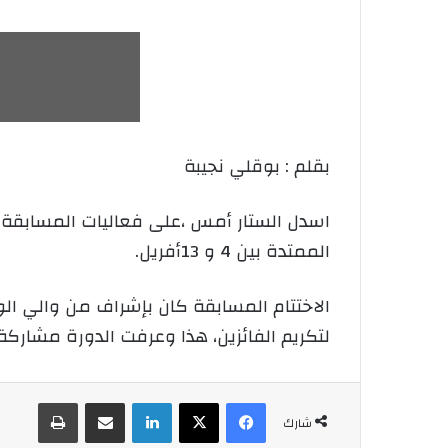
بقلم : بوقلي نجيبة
اسدل الستار أمس ،على فعاليات المسابقة ا
الممتدة بين 4 و 13أفريل.
الاختتام المسابقة كان بإشراف من والي ال
لتكريم الفائزين، هذا وعرفت الدورة مشارك
فيسبوك
‫X
لينكدإن
شارك عبر الإيميل
طباعة
شارك