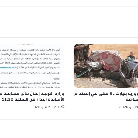
ف
ا
و
ي
ي
ص
ن
ع
أ
ف
ر
ا
ح
ا
كارثة مرورية بتيارت.. 6 قتلى في إصطدام
وزارة التربية: إعلان نتائج مسابقة
ل
شاحنة
الأساتذة ابتداء من الساعة 11:30
م
ج
6 أغسطس، 2026
م
ع
ا
ل