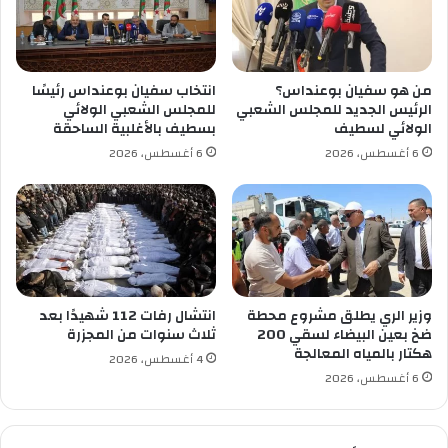
ع
ز
ا
ل
من هو سفيان بوعنداس؟
انتخاب سفيان بوعنداس رئيسًا
د
الرئيس الجديد للمجلس الشعبي
للمجلس الشعبي الولائي
ي
الولائي لسطيف
بسطيف بالأغلبية الساحقة
ن
6 أغسطس، 2026
6 أغسطس، 2026
أ
ع
ر
ا
ب
م
د
ي
وزير الري يطلق مشروع محطة
انتشال رفات 112 شهيدًا بعد
رً
ضخ بعين البيضاء لسقي 200
ثلاث سنوات من المجزرة
هكتار بالمياه المعالجة
ا
4 أغسطس، 2026
ر
6 أغسطس، 2026
ي
ا
ض