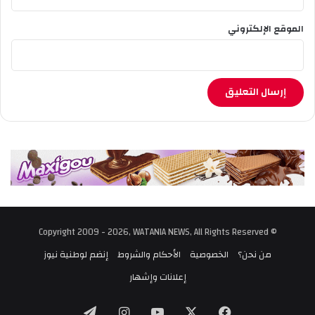
الموقع الإلكتروني
© Copyright 2009 - 2026, WATANIA NEWS, All Rights Reserved
من نحن؟
الخصوصية
الأحكام والشروط
إنضم لوطنية نيوز
إعلانات وإشهار
‫X
فيسبوك
‫YouTube
انستقرام
تيلقرام