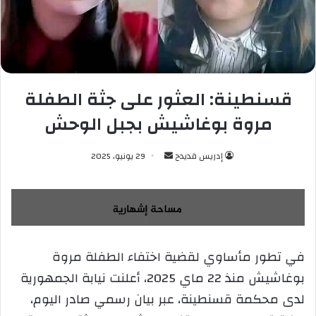
قسنطينة: العثور على جثة الطفلة
مروة بوغاشيش بجبل الوحش
إدريس قديدح
أ
29 يونيو، 2025
ر
س
ل
ب
ر
في تطور مأساوي لقضية اختفاء الطفلة مروة
ي
بوغاشيش منذ 22 ماي 2025، أعلنت نيابة الجمهورية
د
ا
لدى محكمة قسنطينة، عبر بيان رسمي صادر اليوم،
إ