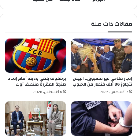
و
ل
ر
د
ت
و
مقالات ذات صلة
و
ر
-
ا
ج
ل
ي
ر
ل
ب
ف
ع
ي
ا
س
ل
ن
ن
إنجاز فلاحي غير مسبوق.. البيض
برشلونة يلغي وديته أمام إتحاد
ت
ه
تتجاوز 86 ألف قنطار من الحبوب
طنجة المقررة منتصف أوت
ي
ا
7 أغسطس، 2026
6 أغسطس، 2026
ئ
ي
أ
م
ل
غ
ر