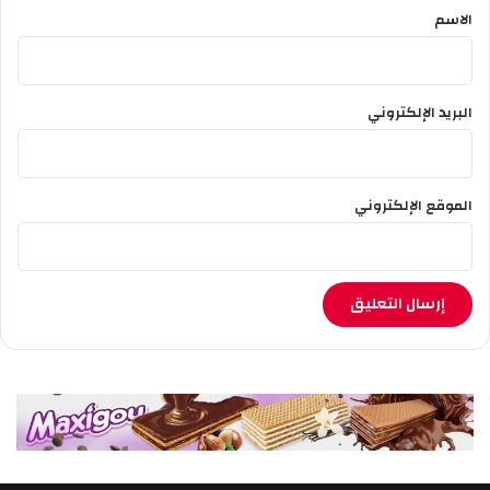
ت
*
الاسم
ح
ا
د
ت
البريد الإلكتروني
ب
س
ة
–
الموقع الإلكتروني
أ
م
ل
ن
غ
ن
ي
ة