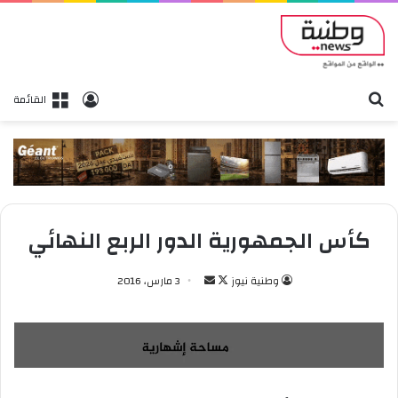
بحث
تسجيل الدخول
القائمة
كأس الجمهورية الدور الربع النهائي
وطنية نيوز
ت
أ
3 مارس، 2016
ا
ر
ب
س
ع
ل
ع
ب
ل
ر