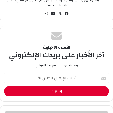
بالأخبار الوطنية.
في
‫X
‫You
انس
سب
Tub
تقر
وك
e
ام
النشرة الإخبارية
آخر الأخبار على بريدك الإلكتروني
وطنية نيوز... الواقع من المواقع
أ
ك
ت
ب
ا
ل
إ
ي