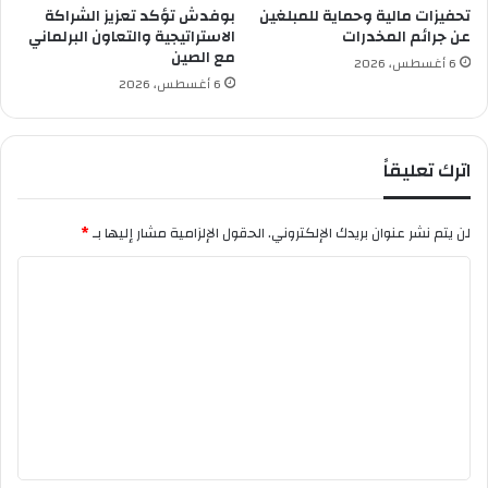
ي
تحفيزات مالية وحماية للمبلغين
بوفدش تؤكد تعزيز الشراكة
س
عن جرائم المخدرات
الاستراتيجية والتعاون البرلماني
–
مع الصين
6 أغسطس، 2026
م
6 أغسطس، 2026
و
ل
و
اترك تعليقاً
د
ي
ة
لن يتم نشر عنوان بريدك الإلكتروني.
الحقول الإلزامية مشار إليها بـ
*
ا
ل
ا
ج
ل
ز
ا
ت
ئ
ع
ر
*
ل
*
ي
*
ا
ق