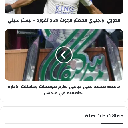
خ
ا
ا
ل
ص
إ
ب
الدوري الإنجليزي الممتاز الجولة 29 واتفورد – ليستر سيتي
ن
ك
ج
ل
ج
ي
ا
ز
م
ي
ع
ا
ة
ل
م
م
ح
م
م
ت
د
ا
جامعة محمد لمين دباغين تكرم موظفات وعاملات الادارة
ل
ز
م
الجامعية في عيدهن
ا
ي
ل
ن
ج
د
مقالات ذات صلة
و
ب
ل
ا
ة
غ