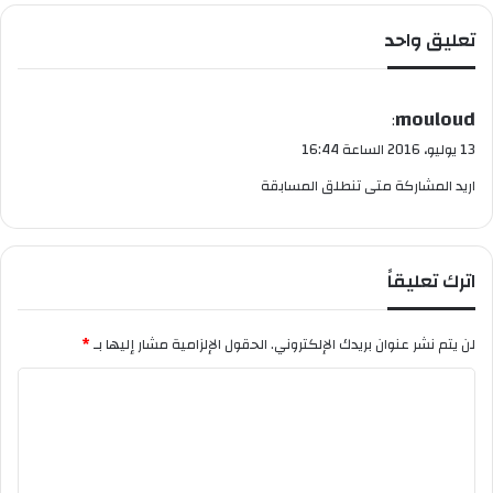
ا
تعليق واحد
د
ا
ر
ة
ي
mouloud
:
ا
ق
13 يوليو، 2016 الساعة 16:44
ل
و
ج
اريد المشاركة متى تنطلق المسابقة
ل
ا
م
ع
ي
اترك تعليقاً
ة
ف
ي
لن يتم نشر عنوان بريدك الإلكتروني.
الحقول الإلزامية مشار إليها بـ
*
ع
ا
ي
د
ل
ه
ت
ن
ع