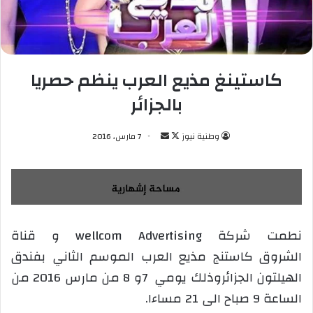
كاستينغ مذيع العرب ينظم حصريا
بالجزائر
وطنية نيوز
ت
أ
7 مارس، 2016
ا
ر
ب
س
ع
ل
ع
ب
ل
ر
نطمت شركة wellcom Advertising و قناة
ى
ي
الشروق كاستنج مذيع العرب الموسم الثاني بفندق
X
د
ا
الهيلتون الجزائروذلك يومي 7و 8 من مارس 2016 من
إ
الساعة 9 صباح الى 21 مساءا.
ل