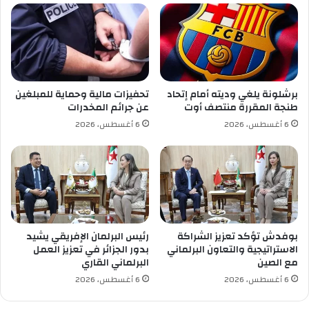
2
ي
9
ن
و
ت
ا
ك
ت
ر
ف
م
برشلونة يلغي وديته أمام إتحاد
تحفيزات مالية وحماية للمبلغين
و
م
طنجة المقررة منتصف أوت
عن جرائم المخدرات
ر
و
6 أغسطس، 2026
6 أغسطس، 2026
د
ظ
–
ف
ل
ا
ي
ت
س
و
ت
ع
ر
ا
س
م
بوفدش تؤكد تعزيز الشراكة
رئيس البرلمان الإفريقي يشيد
ي
ل
الاستراتيجية والتعاون البرلماني
بدور الجزائر في تعزيز العمل
ت
ا
مع الصين
البرلماني القاري
ي
ت
6 أغسطس، 2026
6 أغسطس، 2026
ا
ل