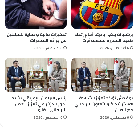
ن
م
ق
ش
ل
ت
ا
ر
ل
ك
برشلونة يلغي وديته أمام إتحاد
تحفيزات مالية وحماية للمبلغين
م
ة
طنجة المقررة منتصف أوت
عن جرائم المخدرات
س
ب
6 أغسطس، 2026
6 أغسطس، 2026
ا
ي
ف
ن
ر
ا
ي
ل
ن
أ
ب
م
ا
ن
ل
ا
بوفدش تؤكد تعزيز الشراكة
رئيس البرلمان الإفريقي يشيد
ح
ل
الاستراتيجية والتعاون البرلماني
بدور الجزائر في تعزيز العمل
م
و
مع الصين
البرلماني القاري
ا
ط
6 أغسطس، 2026
6 أغسطس، 2026
م
ن
ا
ي
ت
و