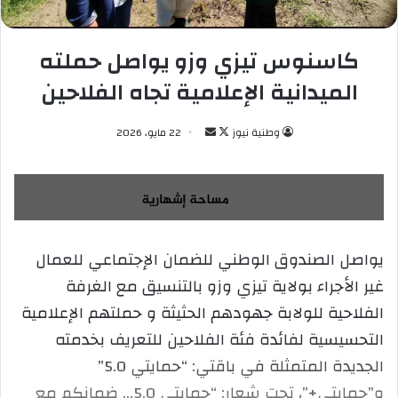
كاسنوس تيزي وزو يواصل حملته
الميدانية الإعلامية تجاه الفلاحين
وطنية نيوز
ت
أ
22 مايو، 2026
ا
ر
ب
س
ع
ل
ع
ب
ل
ر
يواصل الصندوق الوطني للضمان الإجتماعي للعمال
ى
ي
غير الأجراء بولاية تيزي وزو بالتنسيق مع الغرفة
X
د
ا
الفلاحية للولابة جهودهم الحثيثة و حملتهم الإعلامية
إ
التحسيسية لفائدة فئة الفلاحين للتعريف بخدمته
ل
الجديدة المتمثلة في باقتي: “حمايتي 5.0”
ك
و”حمايتي+”، تحت شعار: “حمايتي 5.0… ضمانكم مع
ت