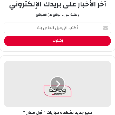
آخر الأخبار على بريدك الإلكتروني
وطنية نيوز... الواقع من المواقع
أ
ك
ت
ب
ا
ل
إ
ي
ت
م
غ
ي
ي
ل
ر
ا
ج
ل
د
خ
ي
ا
د
ص
ت
ب
تغير جديد تشهده مباريات " أول ستارز "
ش