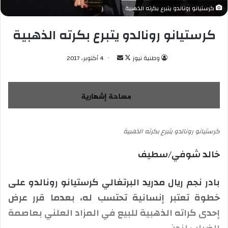
كرستيانو رونالدو يتبرع بكرته الذهبية
كرستيانو رونالدو يتبرع بكرته الذهبية
وطنية نيوز
ت
أ
4 أكتوبر، 2017
ا
ر
ب
س
ع
ل
ع
ب
ل
ر
كرستيانو رونالدو يتبرع بكرته الذهبية
ى
ي
X
د
خالد شوفي/سطيف
ا
إ
بادر نجم ريال مدريد البرتغالي كرستيانو رونالدو على
ل
ك
خطوة تعتبر إنسانية تحتسب له، بعدما قرر عرض
ت
إحدى كراته الذهبية للبيع في المزاد العلني بعاصمة
ر