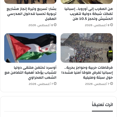
م
س
من المغرب إلى أوروبا.. إسبانيا
بشار: تسريع وتيرة إنجاز مشاريع
ي
تفكك شبكة دولية لتهريب
تربوية تحسبا للدخول المدرسي
م
الحشيش وتحجز 10.5 طن
المقبل
و
8 أغسطس، 2026
8 أغسطس، 2026
ن
ا
ه
ا
ل
ي
ب
ف
فرقاطات حربية وحواجز بحرية..
أوسرد تحتضن ملتقى دوليا
ي
إسبانيا تفرض طوقا أمنيا مشددا
للشباب يؤكد أهمية التضامن مع
حول سبتة ومليلية
الشعب الصحراوي
ب
ك
7 أغسطس، 2026
7 أغسطس، 2026
ي
ن
اترك تعليقاً