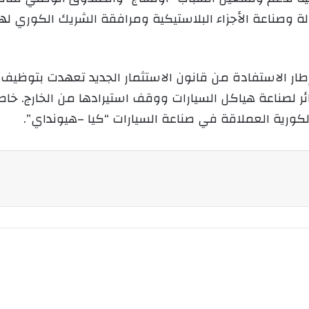
و
لة وصناعة الأجزاء البلاستيكية ومرافقة الشريك الكوري ل
ن
ي
ا
 لصناعة هياكل السيارات ووقف استيرادها من الخارج. خاص
كورية العملاقة في صناعة السيارات “كيا –هيونداي”.