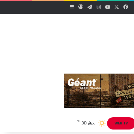
‫X
فيسبوك
‫YouTube
انستقرام
تيلقرام
تسجيل الدخول
إضافة عمود جانبي
30
℃
WEB TV
الجزائر