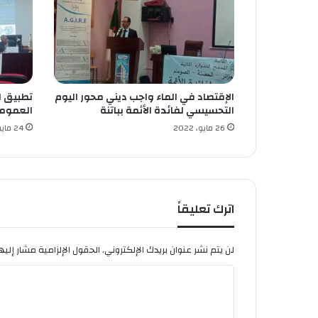
ل
م
ر
ة
ا
ل
الإقتصاد في الماء واجب ديني محور اليوم
تطبيق ال
ـ
التحسيسي لفائدة الأئمة بباتنة
العمومي
1
4
26 مايو، 2022
24 مايو، 2022
ف
ي
ت
ا
ر
اترك تعليقاً
ي
خ
ه
لن يتم نشر عنوان بريدك الإلكتروني.
الحقول الإلزامية مشار إليها
ا
ل
ت