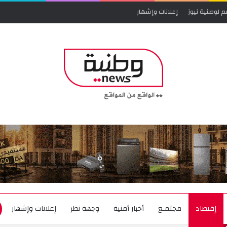
م لوطنية نيوز
إعلانات وإشهار
إقتصاد
مجتمـع
أخبار أمنية
وجهة نظر
إعلانات وإشهار