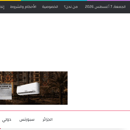
الجمعة, 7 أغسطس 2026
من نحن؟
الخصوصية
الأحكام والشروط
إنض
الجزائر
سبورتس
دولي