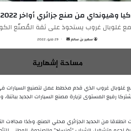
كيا وهيونداي من صنع جزائري أواخر 2022
ع غلوبال غروب يستحوذ على ثقة المُصنّع الكو
سهير بن سالم
أ
29 مايو، 2022
ر
س
ل
ب
ر
ي
 غلوبال غروب الذي قدم مخطط عمل لتصنيع السيارات في ا
د
تركا رفيع المستوى لزيارة مصنع السيارات الجديد بباتنة، و
ا
إ
ل
ك
ت انطلاقا من الحديد الجزائري محلي الصنع، وكذا مجالات ا
ت
نية لدعم وتشغيل الشباب “أونساج” والصندوق الوطني للتأم
ر