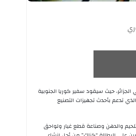
ري
لجزائر، حيث سيقود سفير كوريا الجنوبية
الذي تدعم بأحدث تجهيزات التصنيع
لتلحيم والدهن وصناعة قطع غيار ولواحق
ين على البطالة “كناك” من أجل إنشاء