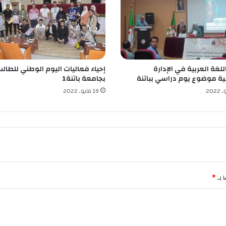
ا
ل
ع
ا
م
ل
لغة العربية في الإدارة
إحياء فعاليات اليوم الوطني للطال
ل
ة موضوع يوم دراسي بباتنة
بجامعة باتنة1
م
ر
19 مايو، 2022
ك
ز
ا
ل
إ
س
ت
ش
 بـ
*
ف
ا
ئ
ي