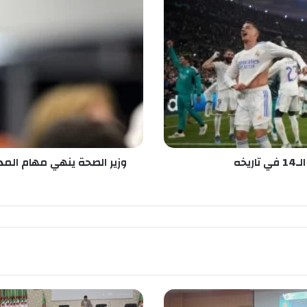
ي
ر
ا
ل
ص
ح
ة
ي
ن
ه
ي
يخه
وزير الصحة ينهي مهام المد
م
ه
ا
م
ا
ل
م
د
ي
ر