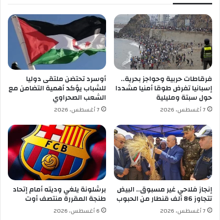
ا
ت
ل
ق
ويشكل هذا اللقاء فرصة لفتح نقاش حقيقي حول
ي
ل
مستقبل الابتكار في قطاع البناء، والبحث عن حلول
و
ة
م
ت
عملية تمكن المؤسسات الناشئة الجزائرية من تجاوز
س
مرحلة الفكرة والتجربة نحو خلق قيمة اقتصادية
ج
ل
ملموسة، عبر منحها فرصة الوصول إلى الورشات
فرقاطات حربية وحواجز بحرية..
أوسرد تحتضن ملتقى دوليا
س
إسبانيا تفرض طوقا أمنيا مشددا
للشباب يؤكد أهمية التضامن مع
والمشاريع الكبرى.
ي
حول سبتة ومليلية
الشعب الصحراوي
ر
7 أغسطس، 2026
7 أغسطس، 2026
ا
ع
ا
د
ي
ا
ل
ل
إنجاز فلاحي غير مسبوق.. البيض
برشلونة يلغي وديته أمام إتحاد
ح
تتجاوز 86 ألف قنطار من الحبوب
طنجة المقررة منتصف أوت
م
7 أغسطس، 2026
6 أغسطس، 2026
ل