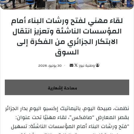
لقاء مهني لفتح ورشات البناء أمام
المؤسسات الناشئة وتعزيز انتقال
الابتكار الجزائري من الفكرة إلى
السوق
وطنية نيوز
ت
أ
30 يونيو، 2026
ا
ر
ب
س
ع
ل
ع
ب
ل
ر
نظمت، صبيحة اليوم، باتيماتيك إكسبو اليوم بدار الجزائر
ى
ي
بقصر المعارض “صافكس”، لقاء مهنيًا تحت عنوان:
X
د
ا
“فتح ورشات البناء أمام المؤسسات الناشئة: تسهيل
إ