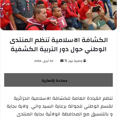
الكشافة الاسلامية تنظم المنتدى
الوطني حول دور التربية الكشفية
وطنية نيوز
ت
أ
30 أبريل، 2016
ا
ر
ب
س
ع
ل
ع
ب
ل
ر
تنظم القيادة العامة للكشافة الاسلامية الجزائرية
ى
ي
لقسم الوطني للجوالة برعاية السيد والي ولاية بجاية
X
د
ا
و بالتنسيق مع المحافظة الولائية بجاية المنتدى