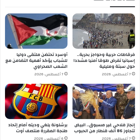
ة
ج
ف
ب
ي
ل
ا
ق
ل
ب
ع
ه
ل
ا
م
ل
فرقاطات حربية وحواجز بحرية..
أوسرد تحتضن ملتقى دوليا
ة
س
إسبانيا تفرض طوقا أمنيا مشددا
للشباب يؤكد أهمية التضامن مع
ف
ا
حول سبتة ومليلية
الشعب الصحراوي
ي
ب
7 أغسطس، 2026
7 أغسطس، 2026
ط
ع
ب
.
ع
.
ت
.
ه
.
ا
و
1
ا
6
ل
إنجاز فلاحي غير مسبوق.. البيض
برشلونة يلغي وديته أمام إتحاد
ص
تتجاوز 86 ألف قنطار من الحبوب
طنجة المقررة منتصف أوت
ر
7 أغسطس، 2026
6 أغسطس، 2026