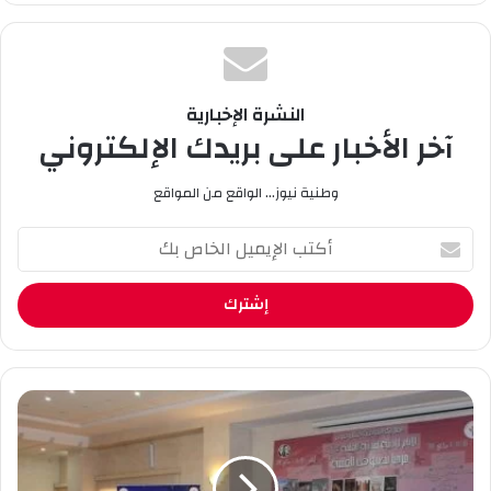
وك
e
ام
النشرة الإخبارية
آخر الأخبار على بريدك الإلكتروني
وطنية نيوز... الواقع من المواقع
أ
ك
ت
ب
ا
ل
إ
ي
ع
م
و
ي
د
ل
ة