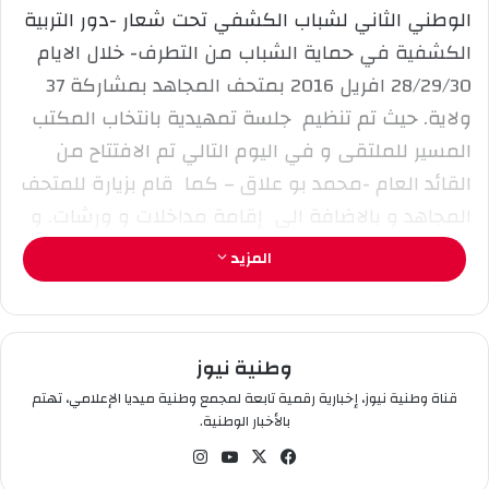
إ
الوطني الثاني لشباب الكشفي تحت شعار -دور التربية
ل
الكشفية في حماية الشباب من التطرف- خلال الايام
ك
28/29/30 افريل 2016 بمتحف المجاهد بمشاركة 37
ت
ر
ولاية. حيث تم تنظيم جلسة تمهيدية بانتخاب المكتب
و
المسير للملتقى و في اليوم التالي تم الافتتاح من
ن
القائد العام -محمد بو علاق – كما قام بزيارة للمتحف
ي
المجاهد و بالاضافة الى إقامة مداخلات و ورشات. و
ا
اختتم الملتقى بتوصيات و انتخاب المشاركين في
المزيد
الندوة العربية للشباب بسلطنة عمان في نوفمبر
القادم.
وطنية نيوز
شرفة وفيق
قناة وطنية نيوز، إخبارية رقمية تابعة لمجمع وطنية ميديا الإعلامي، تهتم
بالأخبار الوطنية.
في
‫X
‫You
انس
سب
Tub
تقر