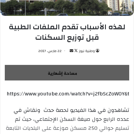
لهذه الأسباب تقدم الملفات الطبية
قبل توزيع السكنات
وطنية نيوز
ت
أ
22 مارس، 2017
ا
ر
ب
س
ع
ل
ع
ب
ل
ر
https://www.youtube.com/watch?v=j2fbScZoWOY&t
ى
ي
X
د
ا
تشاهدون في هذا الفيديو لحصة حدث ونقاش في
إ
عدده الرابع حول صيغة السكن الإجتماعي، حيث تم
ل
تسليم حوالي 250 مسكن موزعة على البلديات التابعة
ك