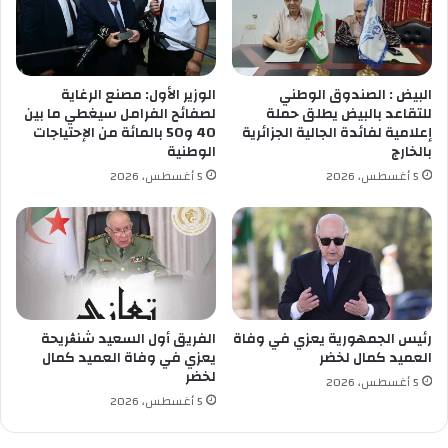
ل
ا
ر
ق
ي
ف
ا
ي
ض
البيض : الصندوق الوطني
الوزير الأول: مصنع الرغاية
ا
ي
للتقاعد بالبيض يطلق حملة
لصفائح الفرامل سيغطي ما بين
ن
ة
إعلامية لفائدة الجالية الجزائرية
40 و50 بالمائة من الإحتياجات
ج
ب
بالخارج
الوطنية
ا
س
5 أغسطس، 2026
5 أغسطس، 2026
ز
ط
9
ي
4
ف
0
ت
م
س
س
ت
ك
ف
ن
ي
رئيس الجمهورية يعزي في وفاة
الفريق أول السعيد شنڨريحة
ت
العميد كمال لخضر
يعزي في وفاة العميد كمال
د
لخضر
ر
م
5 أغسطس، 2026
ق
ن
5 أغسطس، 2026
و
إ
ي
ع