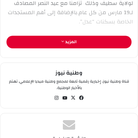
لولاية سطيف وذلك تزامنا مع عيد النصر المصادف
ت
ر
لـ19 مارس من كل عام.بالإضافة إلى أهم المستجدات
و
الخاصة بسكنات “عدل”.
ن
ي
ا
المزيد
وطنية نيوز
قناة وطنية نيوز، إخبارية رقمية تابعة لمجمع وطنية ميديا الإعلامي، تهتم
بالأخبار الوطنية.
في
‫X
‫You
انس
سب
Tub
تقر
وك
e
ام