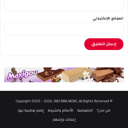
5
5
0
الموقع الإلكتروني
.
9
6
د
ج
.
© Copyright 2009 - 2026, WATANIA NEWS, All Rights Reserved
من نحن؟
الخصوصية
الأحكام والشروط
إنضم لوطنية نيوز
إعلانات وإشهار