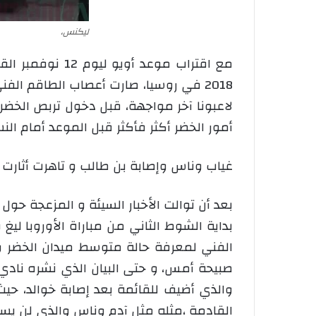
ليكنس،
مع اقتراب موعد
2018 في روسيا، صارت أعصاب الطاقم ا
لاعبونا آخر مواجهة، قبل دخول تربص الخ
أمور الخضر أكثر فأكثر قبل الموعد أمام النسو
غياب وناس وإصابة بن طالب و تاهرت أثارت
بعد أن توالت الأخبار السيئة و المزعجة حو
بداية الشوط الثاني من مباراة الأوروبا ل
الفني لمعرفة حالة متوسط ميدان الخضر و
صبيحة أمس، و حتى البيان الذي نشره نادي
والذي أضيف للقائمة بعد إصابة خوالد، ح
القادمة ،مثله مثل آدم وناس والذي لن يسجل 