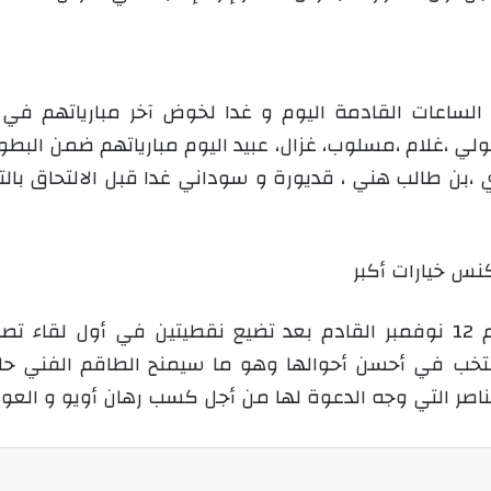
الساعات القادمة اليوم و غدا لخوض آخر مبارياتهم في ا
،غلام ،مسلوب، غزال، عبيد اليوم مبارياتهم ضمن البطولات
بن طالب هني ، قديورة و سوداني غدا قبل الالتحاق بالت
نس خيارات أكبر
تخب في أحسن أحوالها وهو ما سيمنح الطاقم الفني حلول
اصر التي وجه الدعوة لها من أجل كسب رهان أويو و العودة