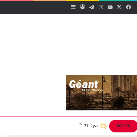
‫X
فيسبوك
‫YouTube
انستقرام
تيلقرام
تسجيل الدخول
إضافة عمود جانبي
27
℃
WEB TV
الجزائر