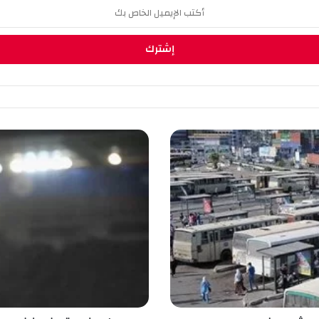
م
ح
ر
ز
ي
د
خ
ل
ا
ل
ت
ا
ر