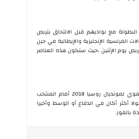
لبطولة مع نواديهم قبل الالتحاق بتربص
 الفرنسية الإنجليزية والإيطالية في حين
ربص يوم الإثنين ،حيث ستكون هذه العناصر
أهمية مباراة الخضر القادمة في أويو يوم 12 نوفمبر القادم بعد تضيع نقطيتين في أول لقاء تصفوي لمونديال روسيا 2018 أمام المنتخب
ا أكثر أكان في الدفاع أو الوسط وأخيرا
 بالفوز.