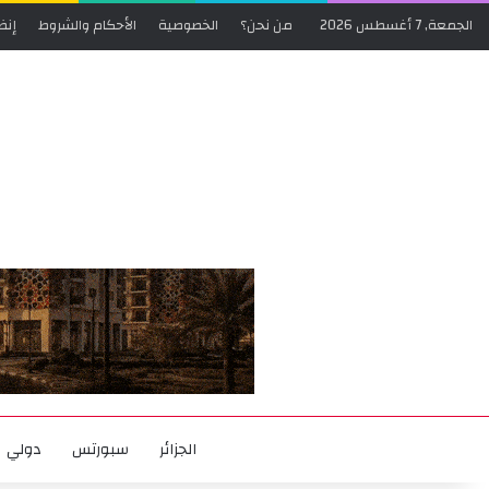
الجمعة, 7 أغسطس 2026
من نحن؟
الخصوصية
الأحكام والشروط
إنض
الجزائر
سبورتس
دولي