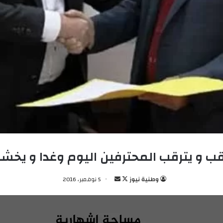
ب و يترقب المحترفين اليوم وغدا و يخشى
وطنية نيوز
ت
أ
5 نوفمبر، 2016
ا
ر
ب
س
ع
ل