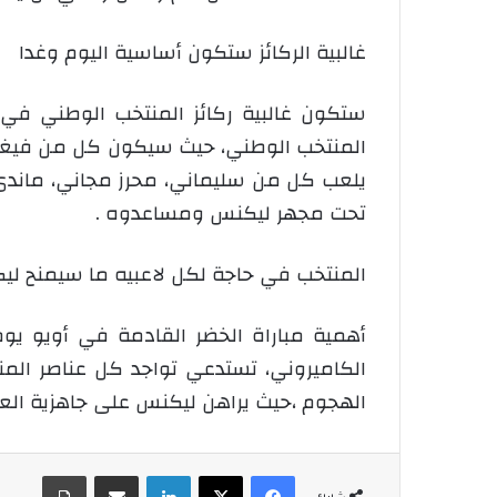
غالبية الركائز ستكون أساسية اليوم وغدا
ستكون غالبية ركائز المنتخب الوطني في 
المنتخب الوطني، حيث سيكون كل من فيغولي 
يلعب كل من سليماني، محرز مجاني، ماندي ،
تحت مجهر ليكنس ومساعدوه .
المنتخب في حاجة لكل لاعبيه ما سيمنح ليك
الكاميروني، تستدعي تواجد كل عناصر المن
الهجوم ،حيث يراهن ليكنس على جاهزية العن
فيسبوك
‫X
لينكدإن
شارك عبر الإيميل
طباعة