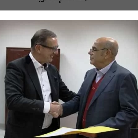
ع
ب
ل
ر
ى
ي
X
د
ا
إ
ل
ك
ت
ر
و
ن
ي
ا