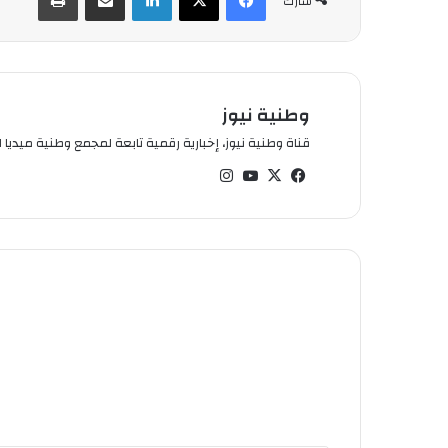
شارك
وطنية نيوز
قناة وطنية نيوز، إخبارية رقمية تابعة لمجمع وطنية ميديا ال
في
‫X
‫You
انس
سب
Tub
تقر
وك
e
ام