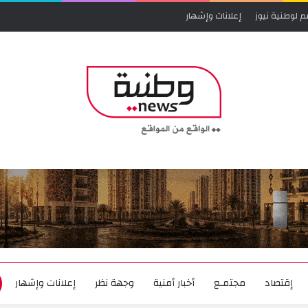
م لوطنية نيوز
إعلانات وإشهار
إقتصاد
مجتمـع
أخبار أمنية
وجهة نظر
إعلانات وإشهار