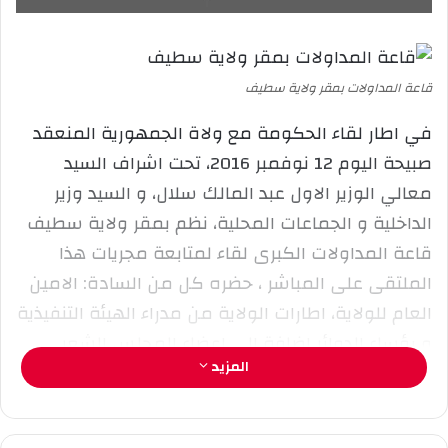
ع
ب
ل
ر
ى
ي
X
د
قاعة المداولات بمقر ولاية سطيف
ا
في اطار لقاء الحكومة مع ولاة الجمهورية المنعقد
إ
ل
صبيحة اليوم 12 نوفمبر 2016، تحت اشراف السيد
ك
معالي الوزير الاول عبد المالك سلال، و السيد وزير
ت
الداخلية و الجماعات المحلية، نظم بمقر ولاية سطيف
ر
قاعة المداولات الكبرى لقاء لمتابعة مجريات هذا
و
ن
الملتقى على المباشر ، حضره كل من السادة: الامين
ي
العام للولاية، اطارات الولاية من مدراء الهيئة التنفيذية
ا
و رؤساء الدوائر اضافة الى اعضاء المجلس الشعبي
المزيد
الولائي، و رؤساء البلديات الستين، يدخل هذا اللقاء في
مسعى مفهوم الديمقراطية التشاركية، باشراك جميع
اطياف الهيئات المنتخبة لمسايرة خطط و السياسة