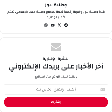
العامة المنتهجة من طرف السلطات العليا للبلاد.
وطنية نيوز
قناة وطنية نيوز، إخبارية رقمية تابعة لمجمع وطنية ميديا الإعلامي، تهتم
بالأخبار الوطنية.
في
‫X
‫You
انس
سب
Tub
تقر
وك
e
ام
النشرة الإخبارية
آخر الأخبار على بريدك الإلكتروني
وطنية نيوز... الواقع من المواقع
أ
ك
ت
ب
ا