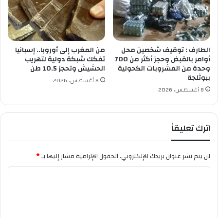
ة
و
ا
ش
ل
ب
ص
ه
و
ا
الطارف : توقيف شخصين محل
من المغرب إلى أوروبا.. إسبانيا
ا
ل
أوامر بالقبض وحجز أكثر من 700
تفكك شبكة دولية لتهريب
ب
وحدة من المشروبات الكحولية
الحشيش وتحجز 10.5 طن
ط
ببوثلجة
ب
8 أغسطس، 2026
ي
8 أغسطس، 2026
ي
ن
ح
اترك تعليقاً
و
ل
د
لن يتم نشر عنوان بريدك الإلكتروني.
الحقول الإلزامية مشار إليها بـ
*
ا
ء
ا
ا
ل
ل
س
ت
ك
ع