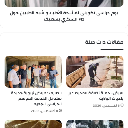
ي
ا
ت
ل
يوم دراسي تكويني لفائــدة الأطباء و شبه الطبيين حول
ك
ب
و
داء السكري بسطيف
ع
ي
ض
ن
و
ي
مقالات ذات صلة
ر
ل
ج
ف
و
ا
ع
ئ
ا
ـ
ل
ـ
ب
د
ع
ة
ض
ا
البيض.. حملة نظافة المحيط عبر
الطارف : هياكل تربوية جديدة
ا
ل
بلديات الولاية
ستدخل الخدمة الموسم
ل
أ
الدراسي الجديد
8 أغسطس، 2026
ى
ط
8 أغسطس، 2026
ج
ب
ا
ا
د
ء