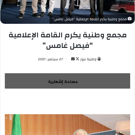
مجمع وطنية يكرم القامة الإعلامية "فيصل غامس"
مجمع وطنية يكرم القامة الإعلامية
“فيصل غامس”
وطنية نيوز
ت
أ
27 سبتمبر، 2017
ا
ر
ب
س
ع
ل
ع
ب
ل
ر
ى
ي
X
د
ا
إ
ل