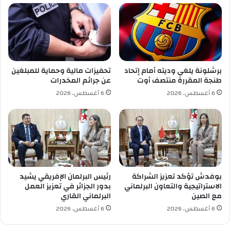
ا
ر
ل
ئ
ج
ي
ز
س
ا
ج
ئ
و
ر
برشلونة يلغي وديته أمام إتحاد
تحفيزات مالية وحماية للمبلغين
ف
ي
طنجة المقررة منتصف أوت
عن جرائم المخدرات
ن
ش
6 أغسطس، 2026
6 أغسطس، 2026
ت
ي
و
د
س
ب
ل
ا
م
ل
د
ع
ة
ل
س
ا
بوفدش تؤكد تعزيز الشراكة
رئيس البرلمان الإفريقي يشيد
ن
ق
الاستراتيجية والتعاون البرلماني
بدور الجزائر في تعزيز العمل
ة
ا
مع الصين
البرلماني القاري
ت
6 أغسطس، 2026
6 أغسطس، 2026
ا
ل